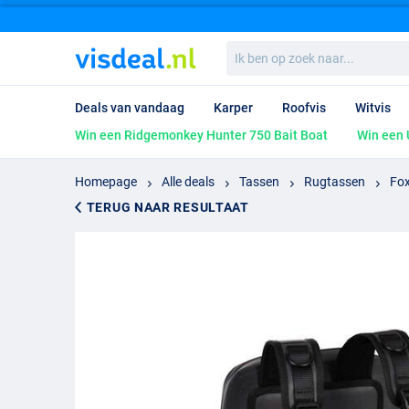
Ik
ben
op
zoek
Deals van vandaag
Karper
Roofvis
Witvis
naar...
Win een Ridgemonkey Hunter 750 Bait Boat
Win een 
Homepage
Alle deals
Tassen
Rugtassen
Fox
TERUG NAAR RESULTAAT