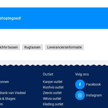
 shoptegoed!
ichte tassen
Rugtassen
Leveranciersinformatie
Outlet
Volg ons
onnen
Karper outlet
Facebook
Roofvis outlet
sbank van Visdeal
Zeevis outlet
Instagram
s & Stages
Witvis outlet
um
Kleding outlet