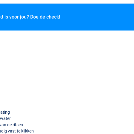
kt is voor jou? Doe de check!
oating
 water
van de ritsen
dig vast te klikken