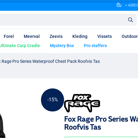
+ 400.0
Forel
Meerval
Zeevis
Kleding
Vissets
Outdoor
Ultimate Carp Cradle
Mystery Box
Pro staffers
 Rage Pro Series Waterproof Chest Pack Roofvis Tas
-15%
Fox Rage Pro Series W
Roofvis Tas