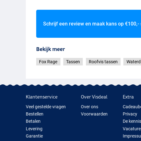
Schrijf een review en maak kans op
€100,-
Bekijk meer
Fox Rage
Tassen
Roofvis tassen
Waterd
Klantenservice
Over Visdeal
Extra
Veel gestelde vragen
Over ons
Cadeaub
Bestellen
Voorwaarden
Privacy
Betalen
De kenni
Levering
Vacature
Garantie
Impress