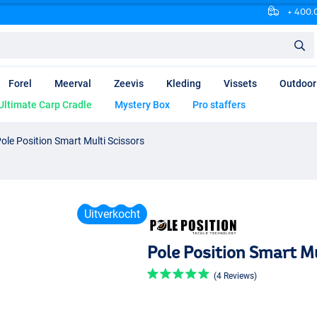
+ 400.0
Forel
Meerval
Zeevis
Kleding
Vissets
Outdoor
Ultimate Carp Cradle
Mystery Box
Pro staffers
ole Position Smart Multi Scissors
Uitverkocht
Pole Position Smart Mu
(4 Reviews)