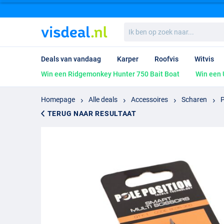
Ik
ben
op
zoek
Deals van vandaag
Karper
Roofvis
Witvis
naar...
Win een Ridgemonkey Hunter 750 Bait Boat
Win een 
Homepage
Alle deals
Accessoires
Scharen
P
TERUG NAAR RESULTAAT