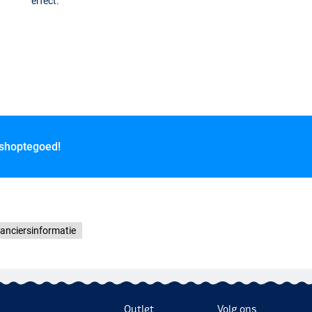
erfect.
 shoptegoed!
anciersinformatie
Outlet
Volg ons