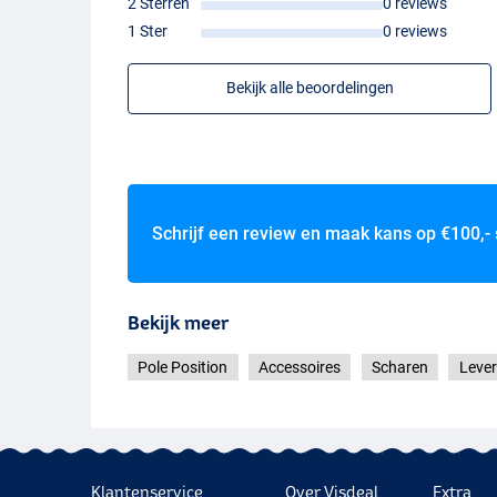
2 Sterren
0 reviews
1 Ster
0 reviews
Bekijk alle beoordelingen
Schrijf een review en maak kans op
€100,-
Bekijk meer
Pole Position
Accessoires
Scharen
Lever
Klantenservice
Over Visdeal
Extra