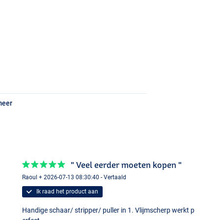
meer
" Veel eerder moeten kopen "
Raoul + 2026-07-13 08:30:40 - Vertaald
Ik raad het product aan
Handige schaar/ stripper/ puller in 1. Vlijmscherp werkt p