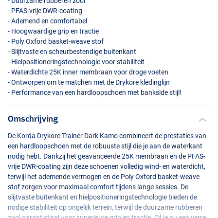
- Duurzame rubberen zool
-
PFAS
-vrije
DWR
-coating
- Ademend en comfortabel
- Hoogwaardige grip en tractie
- Poly Oxford basket-weave stof
- Slijtvaste en scheurbestendige buitenkant
- Hielpositioneringstechnologie voor stabiliteit
- Waterdichte 25K inner membraan voor droge voeten
- Ontworpen om te matchen met de Drykore kledinglijn
- Performance van een hardloopschoen met bankside stijl!
Omschrijving
De Korda Drykore Trainer Dark Kamo combineert de prestaties van
een hardloopschoen met de robuuste stijl die je aan de waterkant
nodig hebt. Dankzij het geavanceerde 25K membraan en de
PFAS
-
vrije
DWR
-coating zijn deze schoenen volledig wind- en waterdicht,
terwijl het ademende vermogen en de Poly Oxford basket-weave
stof zorgen voor maximaal comfort tijdens lange sessies. De
slijtvaste buitenkant en hielpositioneringstechnologie bieden de
nodige stabiliteit op ongelijk terrein, terwijl de duurzame rubberen
zool garant staat voor superieure grip en tractie. Of je nu een verre