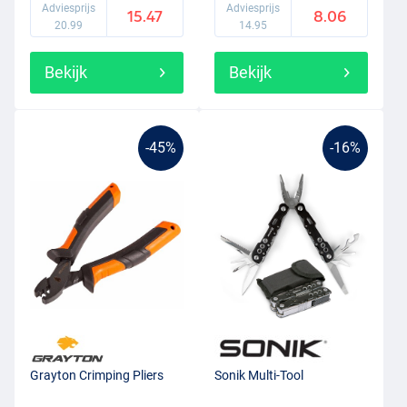
Adviesprijs
Adviesprijs
15.47
8.06
20.99
14.95
Bekijk
Bekijk
-45%
-16%
Grayton Crimping Pliers
Sonik Multi-Tool