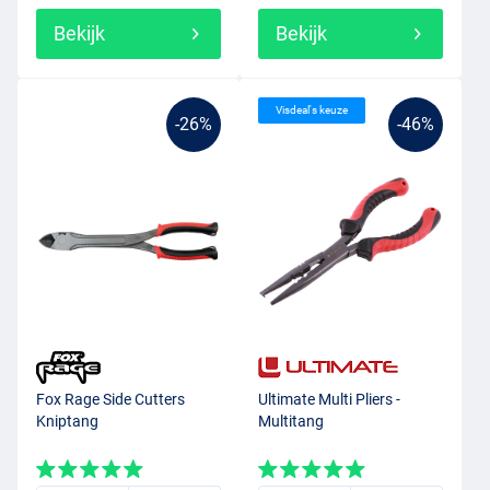
Bekijk
Bekijk
Visdeal's keuze
-26%
-46%
Fox Rage Side Cutters
Ultimate Multi Pliers -
Kniptang
Multitang