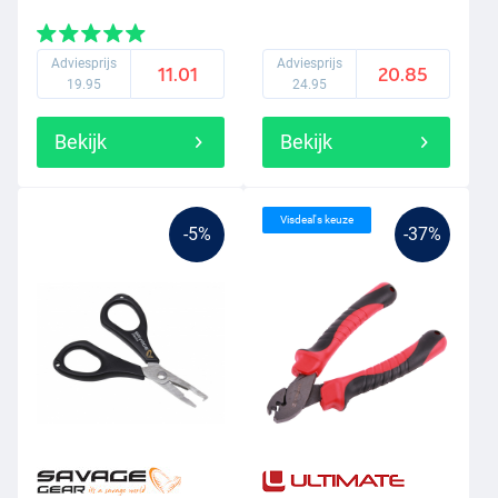
Adviesprijs
Adviesprijs
11.01
20.85
19.95
24.95
Bekijk
Bekijk
Visdeal's keuze
-5%
-37%