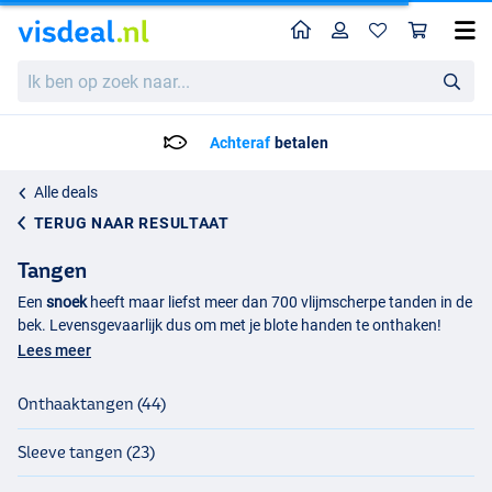
Home
Profiel
Win
Ik
ben
op
zoek
Vandaag besteld, maandag in huis!*
naar...
Alle deals
TERUG NAAR RESULTAAT
Tangen
Een
snoek
heeft maar liefst meer dan 700 vlijmscherpe tanden in de
bek. Levensgevaarlijk dus om met je blote handen te onthaken!
Daarom zijn er verschillen soorten vistangen op de markt, elk met
Lees meer
een eigen toepassing. Zo bestaat er bijvoorbeeld een lange
onthaaktang
voor het onthaken van roofvissen met scherpe
Onthaaktangen (44)
tanden, de kniptang voor het doorknippen van haken en lijnen, een
splitringtang voor het eenvoudig wisselen van haken en de
Sleeve tangen (23)
sleevetang
die onmisbaar is bij het maken van je eigen onderlijnen