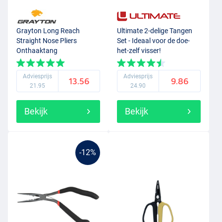
Grayton Long Reach
Ultimate 2-delige Tangen
Straight Nose Pliers
Set - Ideaal voor de doe-
Onthaaktang
het-zelf visser!
Adviesprijs
Adviesprijs
13.56
9.86
21.95
24.90
Bekijk
Bekijk
-12%