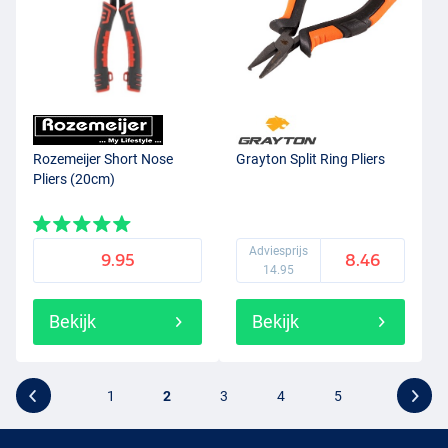
Rozemeijer Short Nose
Grayton Split Ring Pliers
Pliers (20cm)
Adviesprijs
9.95
8.46
14.95
Bekijk
Bekijk
1
2
3
4
5