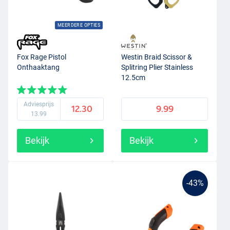
MEERDERE OPTIES
Fox Rage Pistol
Westin Braid Scissor &
Onthaaktang
Splitring Plier Stainless
12.5cm
Adviesprijs
12.30
9.99
13.99
Bekijk
Bekijk
-43%