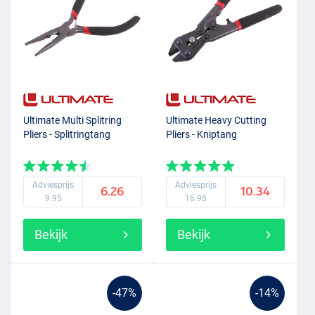
handvatten van de tang moeten goed in de hand liggen en voorzien
zijn van een anti-slip laag, zodat je veel grip hebt. Natuurlijk is het
fijn als de tang niet gaat roesten, want tijdens het
vissen
komt je
materiaal nu eenmaal veel met water in aanraking.
Kortom, zorg dat je altijd een setje tangen in je
vistas
hebt zitten!
Ultimate Multi Splitring
Ultimate Heavy Cutting
Pliers - Splitringtang
Pliers - Kniptang
Adviesprijs
Adviesprijs
6.26
10.34
9.95
16.95
Bekijk
Bekijk
-47%
-14%