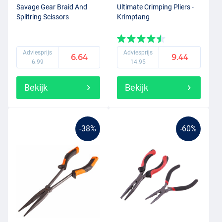
Savage Gear Braid And
Ultimate Crimping Pliers -
Splitring Scissors
Krimptang
Adviesprijs
Adviesprijs
6.64
9.44
6.99
14.95
Bekijk
Bekijk
-38%
-60%