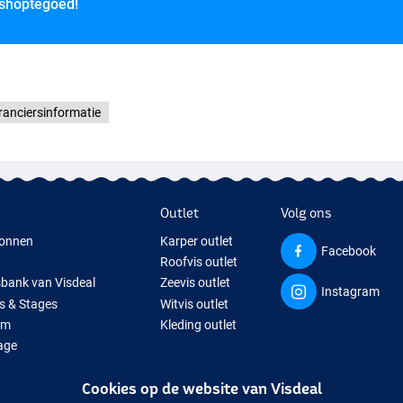
 shoptegoed!
ranciersinformatie
Outlet
Volg ons
onnen
Karper outlet
Facebook
Roofvis outlet
sbank van Visdeal
Zeevis outlet
Instagram
s & Stages
Witvis outlet
um
Kleding outlet
age
ps
Cookies op de website van Visdeal
isspullen