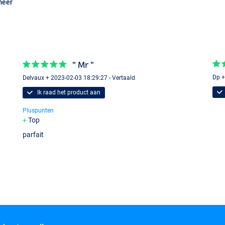
meer
" Mr "
Dp +
Delvaux + 2023-02-03 18:29:27 - Vertaald
Ik raad het product aan
Pluspunten
Top
parfait