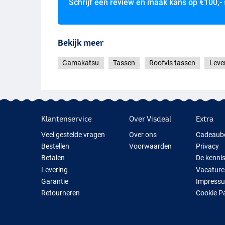
Schrijf een review en maak kans op
€100,-
Bekijk meer
Gamakatsu
Tassen
Roofvis tassen
Leve
Klantenservice
Over Visdeal
Extra
Veel gestelde vragen
Over ons
Cadeaub
Bestellen
Voorwaarden
Privacy
Betalen
De kenni
Levering
Vacature
Garantie
Impress
Retourneren
Cookie P
Contact
Cadeauti
Nieuwe V