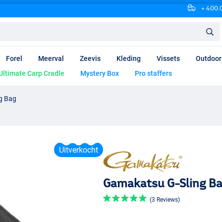
+ 400.0
Forel
Meerval
Zeevis
Kleding
Vissets
Outdoor
Ultimate Carp Cradle
Mystery Box
Pro staffers
g Bag
Uitverkocht
Gamakatsu G-Sling B
(3 Reviews)