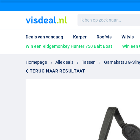
Ik
ben
op
zoek
Deals van vandaag
Karper
Roofvis
Witvis
naar...
Win een Ridgemonkey Hunter 750 Bait Boat
Win een 
Homepage
Alle deals
Tassen
Gamakatsu G-Slin
TERUG NAAR RESULTAAT