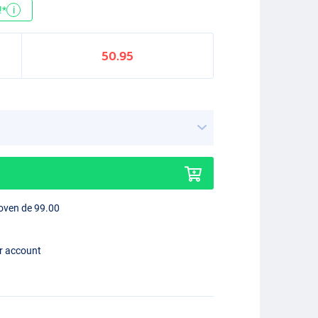
!*
i
50.95
boven de 99.00
er account