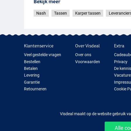
Bekijk meer
Nash
Tassen
Karper tassen
Leverancier
Klantenservice
Over Visdeal
Extra
Veel gestelde vragen
Over ons
Cadeaub
Bestellen
Voorwaarden
Privacy
Betalen
De kenni
Levering
Vacature
Garantie
Impress
Retourneren
Cookie P
Contact
Cadeauti
Nieuwe V
Tijdelijk 
Visdeal maakt op de website gebruik va
XL
Alle c