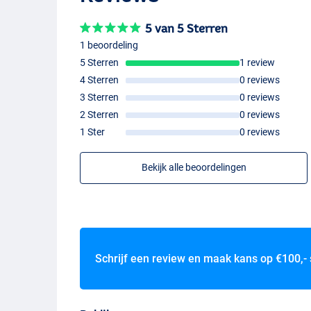
5 van 5 Sterren
1 beoordeling
Standard
5 Sterren
1 review
4 Sterren
0 reviews
3 Sterren
0 reviews
2 Sterren
0 reviews
1 Ster
0 reviews
Bekijk alle beoordelingen
Schrijf een review en maak kans op
€100,-