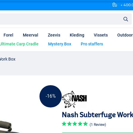
+ 400.0
Forel
Meerval
Zeevis
Kleding
Vissets
Outdoor
Ultimate Carp Cradle
Mystery Box
Pro staffers
Work Box
-16%
Nash Subterfuge Work
(1 Review)