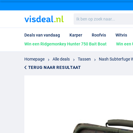
Ik
ben
op
zoek
Deals van vandaag
Karper
Roofvis
Witvis
naar...
Win een Ridgemonkey Hunter 750 Bait Boat
Win een 
Homepage
Alle deals
Tassen
Nash Subterfuge 
TERUG NAAR RESULTAAT