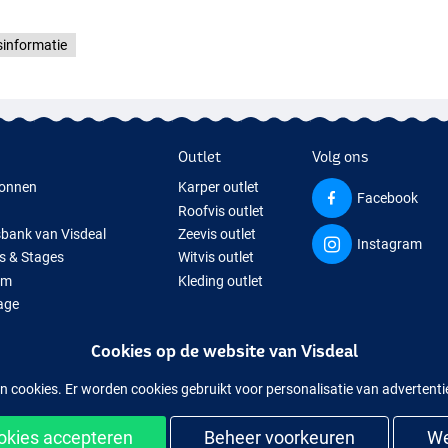
sinformatie
Outlet
Volg ons
onnen
Karper outlet
Facebook
Roofvis outlet
sbank van Visdeal
Zeevis outlet
Instagram
s & Stages
Witvis outlet
um
Kleding outlet
age
ps
Cookies op de website van Visdeal
isspullen
uitverkochte visspullen
n cookies. Er worden cookies gebruikt voor personalisatie van advertent
ookies accepteren
Beheer voorkeuren
We