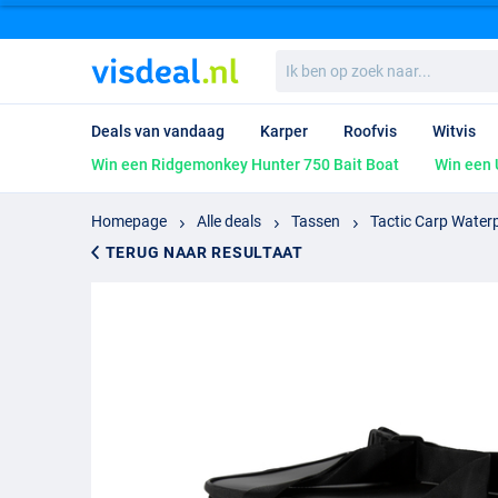
Ik
ben
op
zoek
Deals van vandaag
Karper
Roofvis
Witvis
naar...
Win een Ridgemonkey Hunter 750 Bait Boat
Win een 
Homepage
Alle deals
Tassen
Tactic Carp Water
TERUG NAAR RESULTAAT