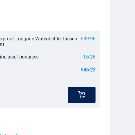
erproof Luggage Waterdichte Tassen
€39.96
m)
inclusief punaises
€6.26
€46.22