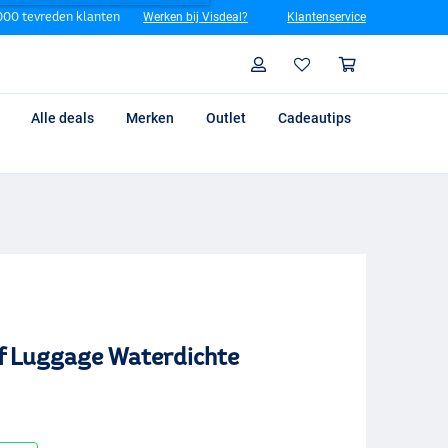
00 tevreden klanten
Werken bij Visdeal?
Klantenservice
Zoeken
Profiel
Winkelm
Alle deals
Merken
Outlet
Cadeautips
f Luggage Waterdichte