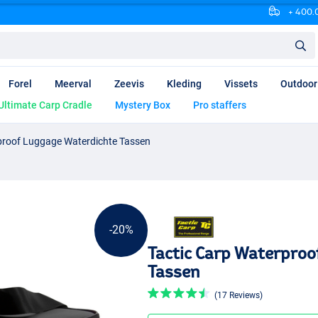
+ 400.0
Forel
Meerval
Zeevis
Kleding
Vissets
Outdoor
Ultimate Carp Cradle
Mystery Box
Pro staffers
proof Luggage Waterdichte Tassen
-20%
Tactic Carp Waterproo
Tassen
(17 Reviews)