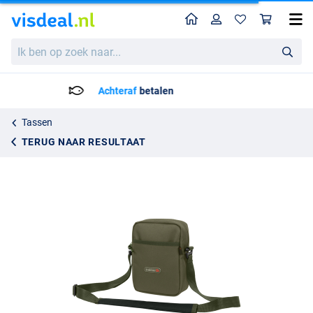
Home
Profiel
Win
Trakker NXG Essentials Bag Schoudertas
Ik
22.95
ben
op
zoek
Voor 23:59 Besteld = Morgen in huis!*
naar...
Tassen
TERUG NAAR RESULTAAT