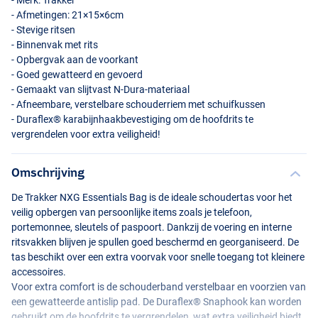
- Merk: Trakker
- Afmetingen: 21×15×6cm
- Stevige ritsen
- Binnenvak met rits
- Opbergvak aan de voorkant
- Goed gewatteerd en gevoerd
- Gemaakt van slijtvast N-Dura-materiaal
- Afneembare, verstelbare schouderriem met schuifkussen
- Duraflex® karabijnhaakbevestiging om de hoofdrits te
vergrendelen voor extra veiligheid!
Omschrijving
De Trakker
NXG
Essentials Bag is de ideale schoudertas voor het
veilig opbergen van persoonlijke items zoals je telefoon,
portemonnee, sleutels of paspoort. Dankzij de voering en interne
ritsvakken blijven je spullen goed beschermd en georganiseerd. De
tas beschikt over een extra voorvak voor snelle toegang tot kleinere
accessoires.
Voor extra comfort is de schouderband verstelbaar en voorzien van
een gewatteerde antislip pad. De Duraflex® Snaphook kan worden
gebruikt om de hoofdrits te vergrendelen, wat extra veiligheid biedt