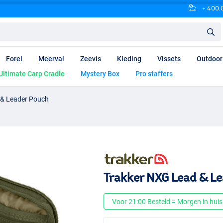
+ 400.0
Forel
Meerval
Zeevis
Kleding
Vissets
Outdoor
Ultimate Carp Cradle
Mystery Box
Pro staffers
 & Leader Pouch
Trakker NXG Lead & L
Voor 21:00 Besteld = Morgen in huis