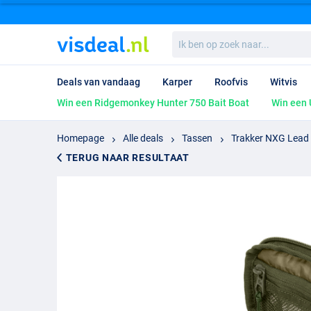
Ik
ben
op
zoek
Deals van vandaag
Karper
Roofvis
Witvis
naar...
Win een Ridgemonkey Hunter 750 Bait Boat
Win een 
Homepage
Alle deals
Tassen
Trakker NXG Lead
TERUG NAAR RESULTAAT