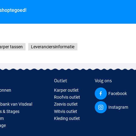
 shoptegoed!
arper tassen
Leveranciersinformatie
Outlet
Volg ons
onnen
Karper outlet
Facebook
Roofvis outlet
sbank van Visdeal
Zeevis outlet
Instagram
s & Stages
Witvis outlet
um
Kleding outlet
age
ps