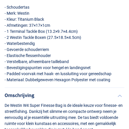
- Schoudertas
- Merk: Westin
- Kleur: Titanium Black
- Afmetingen: 37×17×1cm
- 1 Terminal Tackle Box (13.2×9.7×4.4cm)
- 2 Westin Tackle Boxen (27.5×18.5×4.5cm)
- Waterbestendig
- Gevoerde schouderriem
- Elastische flessenhouder
- Verstelbare, afneembare tailleband
- Bevestigingspunten voor hengel en landingsnet
- Padded voorvak met haak- en lussluiting voor gereedschap
- Materiaal: Dubbelgeweven Hexagon Polyester met coating
Omschrijving
De Westin W4 Super Finesse Bag is de ideale keuze voor finesse- en
streetfishing. Dankzij het slimme en compacte ontwerp neem je
eenvoudig al je essentiële uitrusting mee. De tas biedt voldoende
ruimte voor klein kunstaas en accessoires, met een gemakkelijk