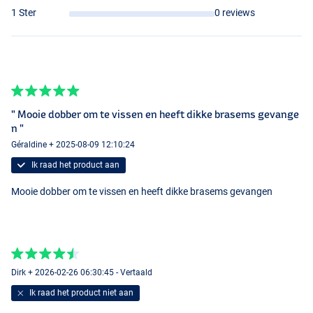
1 Ster
0 reviews
Lengte: 7m
Sensas Pole Rig Myriam 1,00gr – 16/12
Dobbergewicht: 1,00gr
Hoofdlijn: 14/00
" Mooie dobber om te vissen en heeft dikke brasems gevange
Onderlijn: 12/00
n "
Haakmaat: 16
Géraldine + 2025-08-09 12:10:24
Lengte: 7m
Ik raad het product aan
Mooie dobber om te vissen en heeft dikke brasems gevangen
Dirk + 2026-02-26 06:30:45 - Vertaald
Ik raad het product niet aan