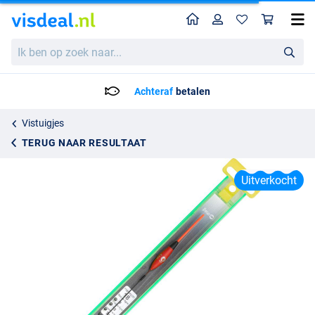
Home
Profiel
Win
Sensas Pole Rig Myriam
Ik
Adviesprijs
1.36
ben
4.95
op
zoek
Achteraf
betalen
naar...
Vistuigjes
TERUG NAAR RESULTAAT
Uitverkocht