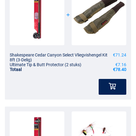
Shakespeare Cedar Canyon Select Vliegvishengel Kit
€71.24
8ft (3-Delig)
Ultimate Tip & Butt Protector (2 stuks)
€7.16
Totaal
€78.40