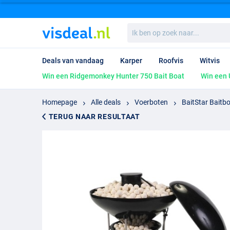
Ik
ben
op
zoek
Deals van vandaag
Karper
Roofvis
Witvis
naar...
Win een Ridgemonkey Hunter 750 Bait Boat
Win een 
Homepage
Alle deals
Voerboten
BaitStar Baitb
TERUG NAAR RESULTAAT