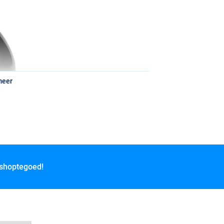
meer
 shoptegoed!