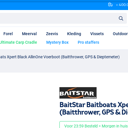
+ 400.0
Forel
Meerval
Zeevis
Kleding
Vissets
Outdoor
Ultimate Carp Cradle
Mystery Box
Pro staffers
oats Xpert Black AllinOne Voerboot (Baitthrower, GPS & Dieptemeter)
BaitStar Baitboats Xp
(Baitthrower, GPS & D
Voor 23:59 Besteld = Morgen in huis