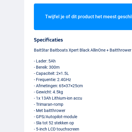
Twijfel je of dit product het meest geschi
Specificaties
BaitStar Baitboats Xpert Black AllinOne + Baitthrowe
- Lader: 5Ah
- Bereik: 300m
- Capaciteit: 2×1.5L
- Frequentie: 2.4GHz
- Afmetingen: 65×37×25cm
- Gewicht: 4.5kg
- 1x 13Ah Lithium-ion accu
- Trimaran-romp
- Met baitthrower
-
GPS
/Autopilot-module
- Sla tot 52 stekken op
- 5-inch
LCD
touchscreen