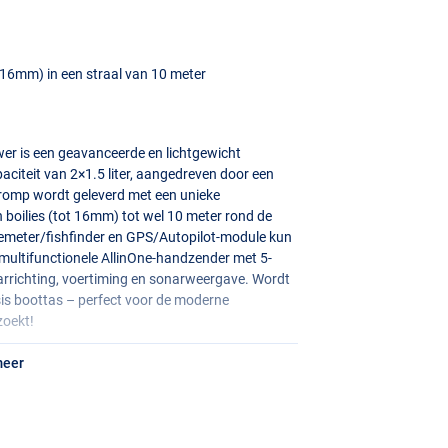
ot 16mm) in een straal van 10 meter
wer is een geavanceerde en lichtgewicht
citeit van 2×1.5 liter, aangedreven door een
n-romp wordt geleverd met een unieke
n boilies (tot 16mm) tot wel 10 meter rond de
temeter/fishfinder en
GPS
/Autopilot-module kun
 multifunctionele AllinOne-handzender met 5-
aarrichting, voertiming en sonarweergave. Wordt
sis boottas – perfect voor de moderne
zoekt!
meer