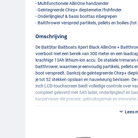
- Multifunctionele AllinOne handzender
- Geïntegreerde Chirp+ dieptemeter/fishfinder
- Onderlijngleuf & basis boottas inbegrepen
- Baitthrower verspreid partikels, pellets en boilies (t
Omschrijving
De BaitStar Baitboats Xpert Black AllinOne + Baitthro
voerboot met een bereik van 300 meter en een laadcapa
krachtige 13Ah lithium-ion accu. De stabiele trimara
baitthrower, waarmee je eenvoudig partikels, pellets e
boot verspreidt. Dankzij de geïntegreerde Chirp+ diep
je tot 52 stekken opslaan en nauwkeurig bevissen. De
inch
LCD
-touchscreen biedt volledige controle over v
compleet geleverd met 5Ah lader, onderlijngleuf en ba
karpervisser die precisie, gebruiksgemak en innovatie 
Lees 