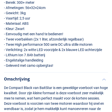
- Bereik: 300+ meter
- Afmetingen: 56×32×24cm
- Gewicht: 3kg
- Vaartijd: 2,5 uur
- Materiaal:
ABS
- Kleur: Zwart
- Eenvoudig met een hand te bedienen!
- Twee voerbakken (2x 1 liter, afzonderlijk regelbaar)
- Twee High performance 500 serie DC ultra stille motoren
- Verlichting: 2x witte
LED
voorzijde & 2x blauwe
LED
achterzijde
- Lithium Ion 7.8Ah batterij
- Engelstalige handleiding
- Geleverd met camo opbergtas!
Omschrijving
De Compact Black van BaitStar is een geweldige voerboot van hoge
kwaliteit. Door zijn kleine formaat is deze voerboot zeer makkelijk
mee te nemen, wat hem perfect maakt voor de kortere sessies.
Deze voerboot is voorzien van twee motoren waardoor hij snel en
wendbaar is, zodat je hem makkelijk kunt manoevreren naar de