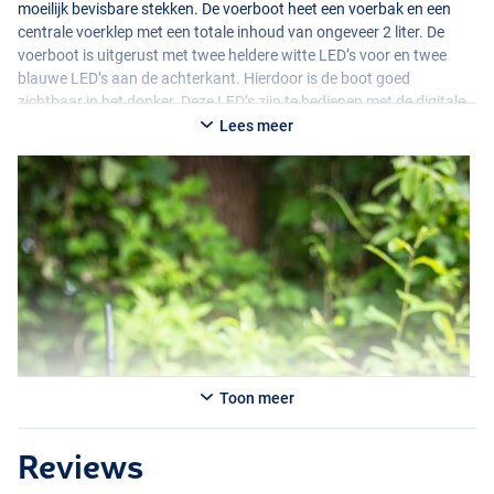
moeilijk bevisbare stekken. De voerboot heet een voerbak en een
centrale voerklep met een totale inhoud van ongeveer 2 liter. De
voerboot is uitgerust met twee heldere witte LED’s voor en twee
blauwe LED’s aan de achterkant. Hierdoor is de boot goed
zichtbaar in het donker. Deze LED’s zijn te bedienen met de digitale
handzender. Wordt compleet geleverd met lithium accu, acculader
Lees meer
en camo opbergtas.
Toon meer
Reviews