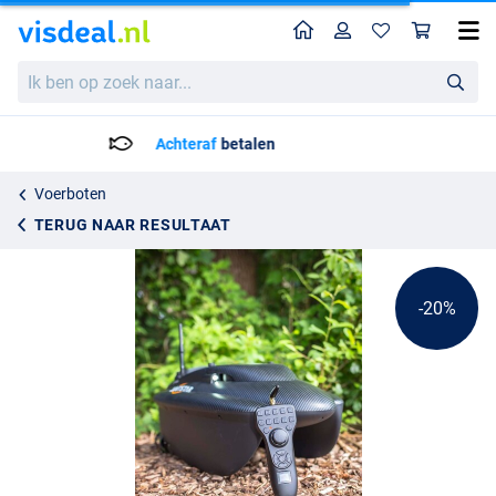
Home
Profiel
Win
BaitStar Voerboot Compact Black
Adviesprijs
Ik
399.95
ben
499.00
op
zoek
Voor 21:00 Besteld = Morgen in huis!*
naar...
Voerboten
TERUG NAAR RESULTAAT
-20%