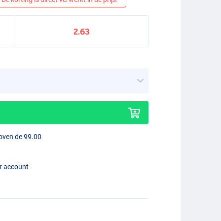
2.63
boven de 99.00
er account