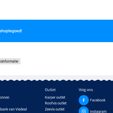
 shoptegoed!
rsinformatie
Outlet
Volg ons
onnen
Karper outlet
Facebook
Roofvis outlet
sbank van Visdeal
Zeevis outlet
Instagram