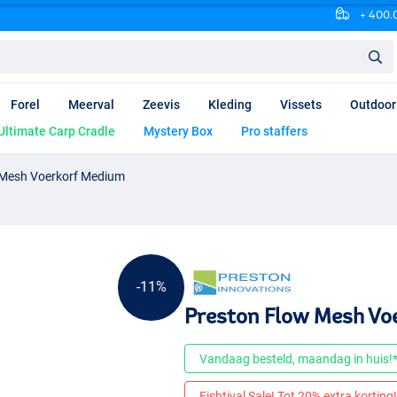
+ 400.0
Forel
Meerval
Zeevis
Kleding
Vissets
Outdoor
Ultimate Carp Cradle
Mystery Box
Pro staffers
 Mesh Voerkorf Medium
-11%
Preston Flow Mesh Vo
Vandaag besteld, maandag in huis!
Fishtival Sale! Tot 20% extra korting! 