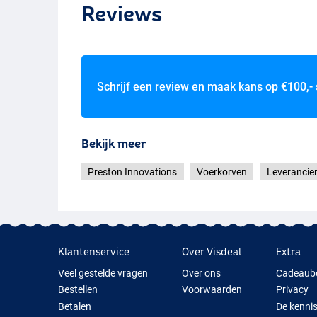
Reviews
Schrijf een review en maak kans op
€100,-
Bekijk meer
Preston Innovations
Voerkorven
Leverancie
Klantenservice
Over Visdeal
Extra
Veel gestelde vragen
Over ons
Cadeaub
Bestellen
Voorwaarden
Privacy
Betalen
De kenni