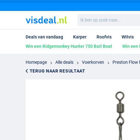
Ik
ben
op
zoek
Deals van vandaag
Karper
Roofvis
Witvis
naar...
Win een Ridgemonkey Hunter 750 Bait Boat
Win een 
Homepage
Alle deals
Voerkorven
Preston Flow
TERUG NAAR RESULTAAT