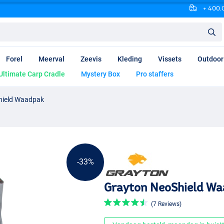
+ 400.0
Forel
Meerval
Zeevis
Kleding
Vissets
Outdoor
Ultimate Carp Cradle
Mystery Box
Pro staffers
hield Waadpak
-33%
Grayton NeoShield W
(7 Reviews)