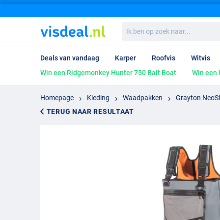
Ik
ben
op
zoek
Deals van vandaag
Karper
Roofvis
Witvis
naar...
Win een Ridgemonkey Hunter 750 Bait Boat
Win een 
Homepage
Kleding
Waadpakken
Grayton NeoS
TERUG NAAR RESULTAAT