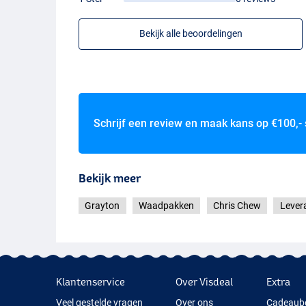
Bekijk alle beoordelingen
Schrijf een review en maak kans op
€100,-
Bekijk meer
Grayton
Waadpakken
Chris Chew
Lever
Klantenservice
Over Visdeal
Extra
Veel gestelde vragen
Over ons
Cadeaub