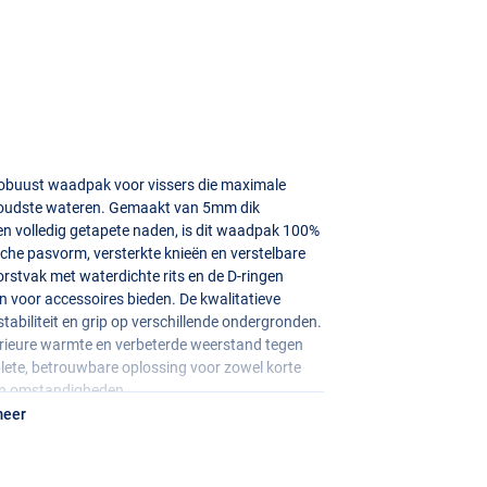
robuust waadpak voor vissers die maximale
 koudste wateren. Gemaakt van 5mm dik
en volledig getapete naden, is dit waadpak 100%
che pasvorm, versterkte knieën en verstelbare
orstvak met waterdichte rits en de D-ringen
 voor accessoires bieden. De kwalitatieve
tabiliteit en grip op verschillende ondergronden.
rieure warmte en verbeterde weerstand tegen
lete, betrouwbare oplossing voor zowel korte
 en omstandigheden.
meer