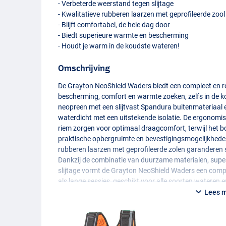
- Verbeterde weerstand tegen slijtage
- Kwalitatieve rubberen laarzen met geprofileerde zool
- Blijft comfortabel, de hele dag door
- Biedt superieure warmte en bescherming
- Houdt je warm in de koudste wateren!
Omschrijving
De Grayton NeoShield Waders biedt een compleet en 
bescherming, comfort en warmte zoeken, zelfs in de
neopreen met een slijtvast Spandura buitenmateriaal 
waterdicht met een uitstekende isolatie. De ergonomis
riem zorgen voor optimaal draagcomfort, terwijl het b
praktische opbergruimte en bevestigingsmogelijkheden
rubberen laarzen met geprofileerde zolen garanderen s
Dankzij de combinatie van duurzame materialen, supe
slijtage vormt de Grayton NeoShield Waders een comp
als lange sessies, geschikt voor alle soorten wateren
Lees 