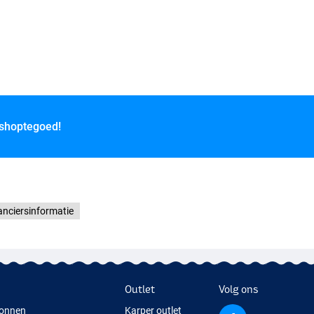
 shoptegoed!
anciersinformatie
Outlet
Volg ons
onnen
Karper outlet