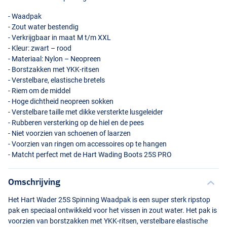
- Waadpak
- Zout water bestendig
- Verkrijgbaar in maat M t/m
XXL
- Kleur: zwart – rood
- Materiaal: Nylon – Neopreen
- Borstzakken met
YKK
-ritsen
- Verstelbare, elastische bretels
- Riem om de middel
- Hoge dichtheid neopreen sokken
- Verstelbare taille met dikke versterkte lusgeleider
- Rubberen versterking op de hiel en de pees
- Niet voorzien van schoenen of laarzen
- Voorzien van ringen om accessoires op te hangen
- Matcht perfect met de Hart Wading Boots 25S
PRO
Omschrijving
Het Hart Wader 25S Spinning Waadpak is een super sterk ripstop
pak en speciaal ontwikkeld voor het vissen in zout water. Het pak is
voorzien van borstzakken met
YKK
-ritsen, verstelbare elastische