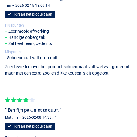
Felt Sole
Tim + 2026-02-15 18:09:14
Ik raad het product aan
Pluspunten
Zeer mooie afwerking
Handige opbergzak
Zal heeft een goede rits
Minpunten
Schoenmaat valt groter uit
Zeer tevreden over het product schoenmaat valt wel wat groter uit
maar met een extra zool en dikke kousen is dit opgelost
" Een fijn pak, niet te duur. "
Matthijs + 2026-02-08 14:33:41
Ik raad het product aan