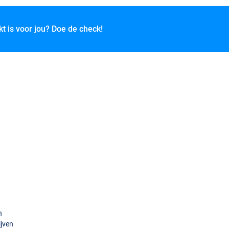
kt is voor jou? Doe de check!
n
ijven