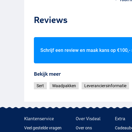
Reviews
Schrijf een review en maak kans op
€100,-
Bekijk meer
Sert
Waadpakken
Leveranciersinformatie
Klantenservice
Over Visdeal
Extra
Veel gestelde vragen
Over ons
Cadeaub