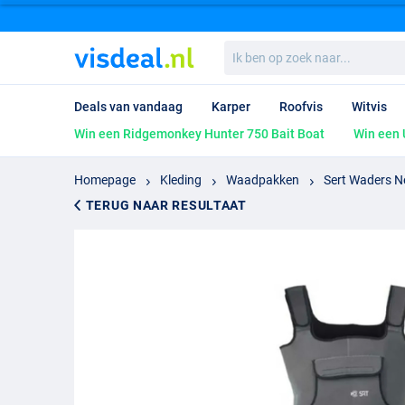
Ik
ben
op
zoek
Deals van vandaag
Karper
Roofvis
Witvis
naar...
Win een Ridgemonkey Hunter 750 Bait Boat
Win een 
Homepage
Kleding
Waadpakken
Sert Waders 
TERUG NAAR RESULTAAT