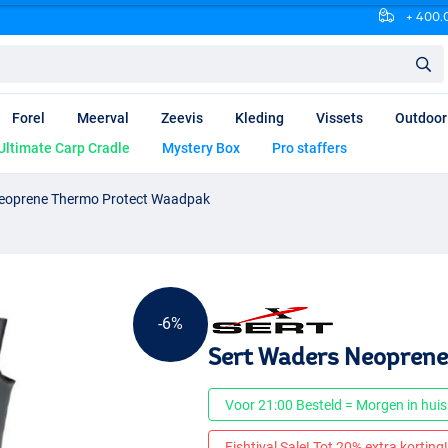
+ 400.0
Forel
Meerval
Zeevis
Kleding
Vissets
Outdoor
Ultimate Carp Cradle
Mystery Box
Pro staffers
Neoprene Thermo Protect Waadpak
-6%
Sert Waders Neoprene
Voor 21:00 Besteld = Morgen in huis
Fishtival Sale! Tot 20% extra korting! 