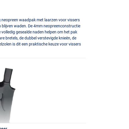
g neopreen waadpak met laarzen voor vissers
n blijven waden. De 4mm neopreenconstructie
e volledig gesealde naden helpen om het pak
re bretels, de dubbel verstevigde knieën, de
elzolen is dit een praktische keuze voor vissers
meer