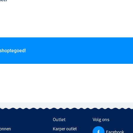
 shoptegoed!
Outlet
Volg ons
onnen
Karper outlet
Facebook