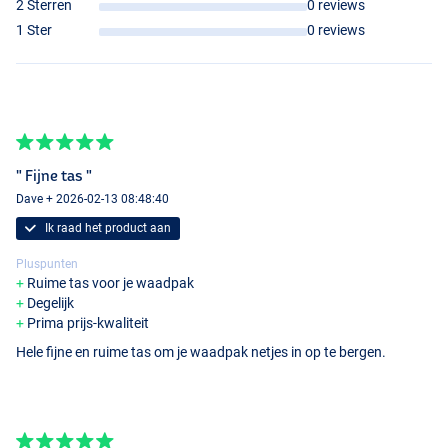
2 Sterren
0 reviews
1 Ster
0 reviews
" Fijne tas "
Dave + 2026-02-13 08:48:40
Ik raad het product aan
Pluspunten
Ruime tas voor je waadpak
Degelijk
Prima prijs-kwaliteit
Hele fijne en ruime tas om je waadpak netjes in op te bergen.