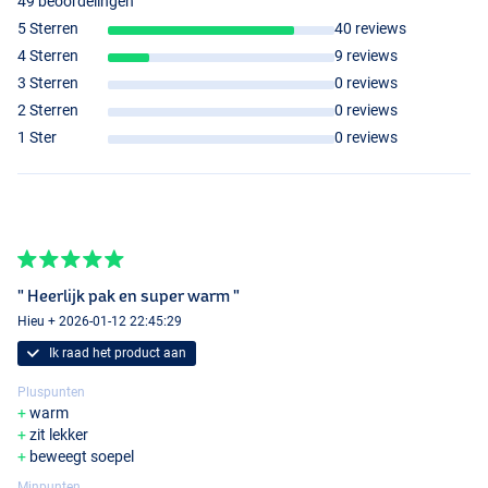
49 beoordelingen
5 Sterren
40 reviews
4 Sterren
9 reviews
3 Sterren
0 reviews
2 Sterren
0 reviews
1 Ster
0 reviews
" Heerlijk pak en super warm "
Hieu + 2026-01-12 22:45:29
Ik raad het product aan
Pluspunten
warm
zit lekker
beweegt soepel
Minpunten