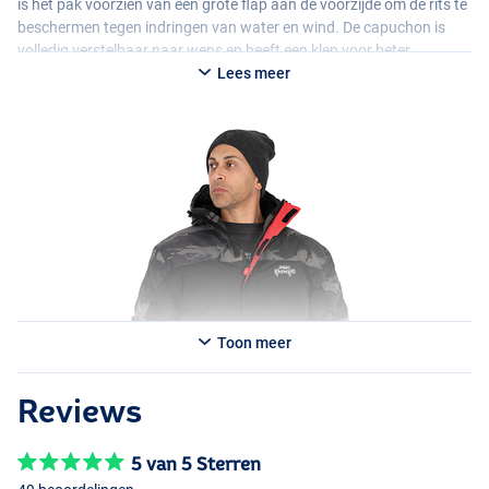
is het pak voorzien van een grote flap aan de voorzijde om de rits te
beschermen tegen indringen van water en wind. De capuchon is
volledig verstelbaar naar wens en heeft een klep voor beter
wegleiden van water. Dit alles en nog veel meer om jouw warm te
Lees meer
houden in de winter!
Toon meer
Reviews
5 van 5 Sterren