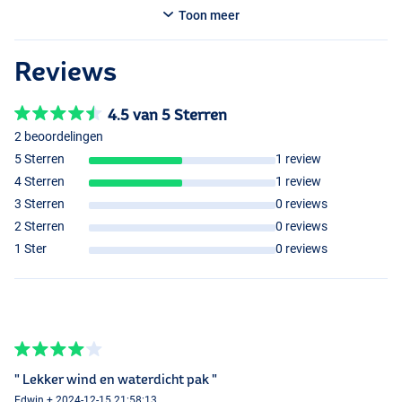
voorkant zitten twee met fleece gevoerde zakken met waterdichte
Toon meer
ritsen.
Let op! Dit pakt valt redelijk ruim!
Reviews
4.5 van 5 Sterren
2 beoordelingen
5 Sterren
1 review
4 Sterren
1 review
3 Sterren
0 reviews
2 Sterren
0 reviews
1 Ster
0 reviews
" Lekker wind en waterdicht pak "
Edwin + 2024-12-15 21:58:13