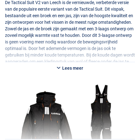
De Tactical Suit V2 van Leech is de vernieuwde, verbeterde versie
van de populaire eerste variant van de Tactical Suit. Dit vispak,
bestaande uit een broek en een jas, zijn van de hoogste kwaliteit en
zijn ontworpen voor het vissen in de meest ruige omstandigheden.
Zowel de jas en de broek zijn gemaakt met een 3-laags ontwerp om
zoveel mogelijk warmte vast te houden. Door dit 3-laagse ontwerp
is geen voering meer nodig waardoor de bewegingsvrijheid
optimaal is. Door het ademende vermogen is de jas ook te
gebruiken bij minder koude temperaturen. Bij de koude dagen wordt
aangeraden om een kledingstuk van wol of fleece onder de jas te
dragen. De broek en de jas zijn volledig water- en winddicht en
Lees meer
hebben een zeer scheur- en slijtvaste stof.
De jas heeft een extra hoge, met fleece gevoerde kraag en een
inklapbare capuchon. Daarnaast zit er een flap ter bescherming
van je gezicht bij koude temperaturen. De capuchon en jas zijn
voorzien van grote reflectoren. De buitenkant van de jas heeft vier
met fleece gevoerde zakken met luchtdichte ritssluiting.
De broek is een hoog model en is voorzien van bretels. Om tot de
ideale pasvorm te komen is de broek verstelbaar bij de taille. Ook de
broek is voorzien van grote, opvallende reflectoren. Aan de