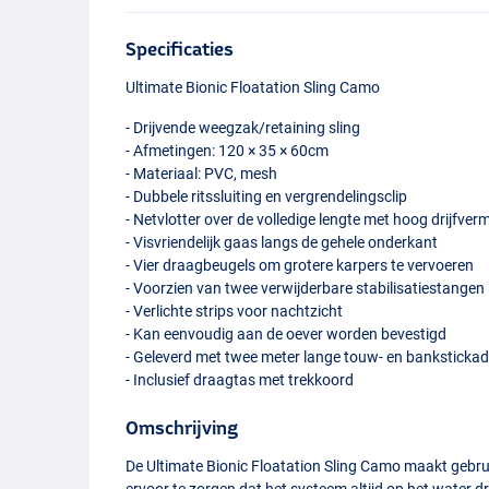
Specificaties
Ultimate Bionic Floatation Sling Camo
- Drijvende weegzak/retaining sling
- Afmetingen: 120 × 35 × 60cm
- Materiaal:
PVC
, mesh
- Dubbele ritssluiting en vergrendelingsclip
- Netvlotter over de volledige lengte met hoog drijfve
- Visvriendelijk gaas langs de gehele onderkant
- Vier draagbeugels om grotere karpers te vervoeren
- Voorzien van twee verwijderbare stabilisatiestangen
- Verlichte strips voor nachtzicht
- Kan eenvoudig aan de oever worden bevestigd
- Geleverd met twee meter lange touw- en banksticka
- Inclusief draagtas met trekkoord
Omschrijving
De Ultimate Bionic Floatation Sling Camo maakt gebrui
ervoor te zorgen dat het systeem altijd op het water d