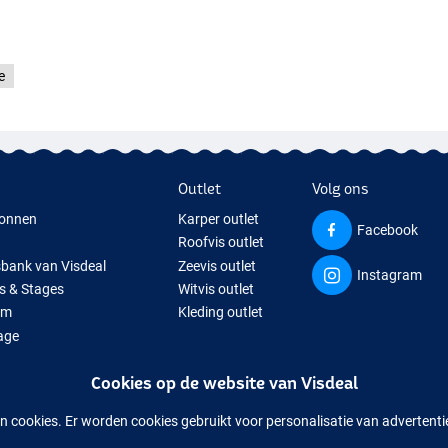
e
Outlet
Volg ons
onnen
Karper outlet
Facebook
Roofvis outlet
sbank van Visdeal
Zeevis outlet
Instagram
s & Stages
Witvis outlet
um
Kleding outlet
age
ps
Cookies op de website van Visdeal
isspullen
uitverkochte visspullen
n cookies. Er worden cookies gebruikt voor personalisatie van advertent