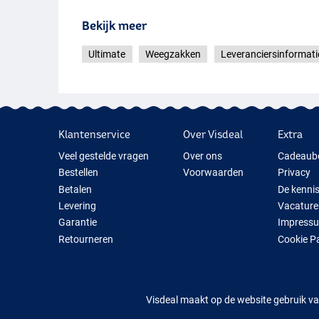
Bekijk meer
Ultimate
Weegzakken
Leveranciersinformati
Klantenservice
Over Visdeal
Extra
Veel gestelde vragen
Over ons
Cadeaub
Bestellen
Voorwaarden
Privacy
Betalen
De kenni
Levering
Vacature
Garantie
Impress
Retourneren
Cookie P
Contact
Cadeauti
Nieuwe V
Tijdelijk 
Visdeal maakt op de website gebruik va