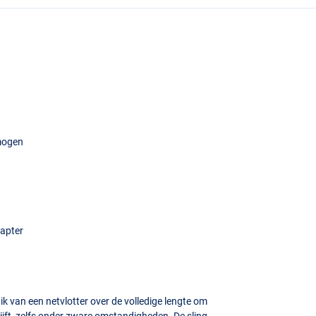
rmogen
dapter
k van een netvlotter over de volledige lengte om
rijft, zelfs onder zware omstandigheden. De sling