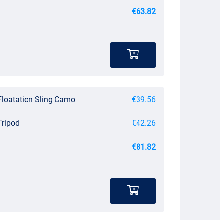
€63.82
 Floatation Sling Camo
€39.56
Tripod
€42.26
€81.82