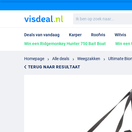
Ik
ben
op
zoek
Deals van vandaag
Karper
Roofvis
Witvis
naar...
Win een Ridgemonkey Hunter 750 Bait Boat
Win een 
Homepage
Alle deals
Weegzakken
Ultimate Bio
TERUG NAAR RESULTAAT