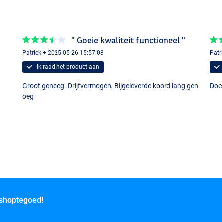
" Goeie kwaliteit functioneel "
Patrick + 2025-05-26 15:57:08
Patr
Ik raad het product aan
Groot genoeg. Drijfvermogen. Bijgeleverde koord lang gen
Doe
oeg
 shoptegoed!