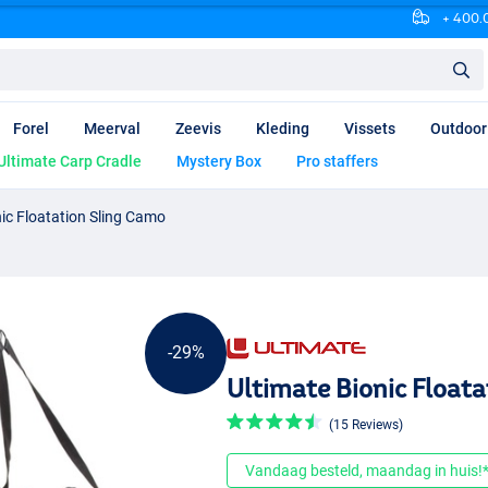
+ 400.0
Forel
Meerval
Zeevis
Kleding
Vissets
Outdoor
Ultimate Carp Cradle
Mystery Box
Pro staffers
nic Floatation Sling Camo
-29%
Ultimate Bionic Float
(15 Reviews)
Vandaag besteld, maandag in huis!