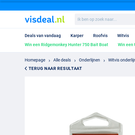
Ik
ben
op
zoek
Deals van vandaag
Karper
Roofvis
Witvis
naar...
Win een Ridgemonkey Hunter 750 Bait Boat
Win een 
Homepage
Alle deals
Onderlijnen
Witvis onderli
TERUG NAAR RESULTAAT