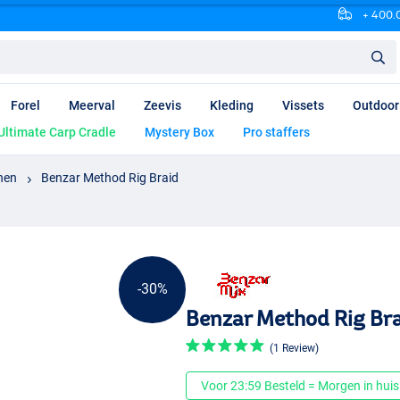
+ 400.0
Forel
Meerval
Zeevis
Kleding
Vissets
Outdoor
Ultimate Carp Cradle
Mystery Box
Pro staffers
jnen
Benzar Method Rig Braid
-30%
Benzar Method Rig Br
(1 Review)
Voor 23:59 Besteld = Morgen in huis