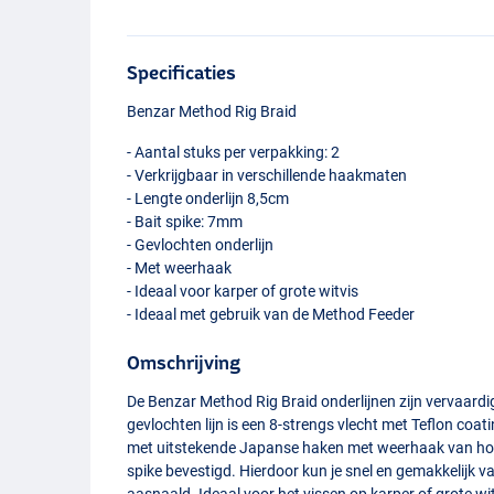
Specificaties
Benzar Method Rig Braid
- Aantal stuks per verpakking: 2
- Verkrijgbaar in verschillende haakmaten
- Lengte onderlijn 8,5cm
- Bait spike: 7mm
- Gevlochten onderlijn
- Met weerhaak
- Ideaal voor karper of grote witvis
- Ideaal met gebruik van de Method Feeder
Omschrijving
De Benzar Method Rig Braid onderlijnen zijn vervaardig
gevlochten lijn is een 8-strengs vlecht met Teflon coa
met uitstekende Japanse haken met weerhaak van hoge
spike bevestigd. Hierdoor kun je snel en gemakkelijk v
aasnaald. Ideaal voor het vissen op karper of grote wit