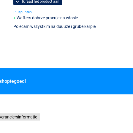
Ik raad het product aan
Pluspunten
Wafters dobrze pracuje na włosie
Polecam wszystkim na duuuze i grube karpie
 shoptegoed!
veranciersinformatie