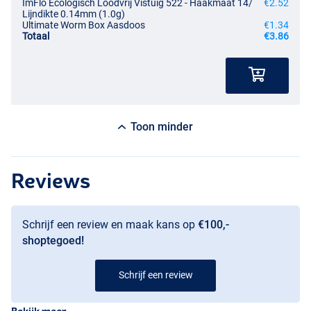
ImFlo Ecologisch Loodvrij Vistuig 522 - Haakmaat 14/
€2.52
Lijndikte 0.14mm (1.0g)
Ultimate Worm Box Aasdoos
€1.34
Totaal
€3.86
Toon minder
Reviews
Schrijf een review en maak kans op
€100,-
shoptegoed!
Schrijf een review