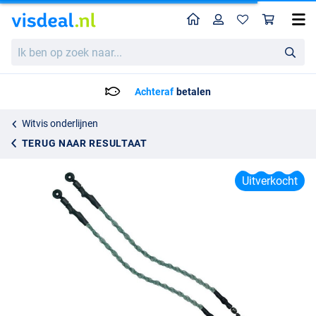
Home
Profiel
Win
Kolpo Match Link 15cm (2 stuks)
Ik
Adviesprijs
2.80
ben
3.95
op
zoek
Achteraf
betalen
naar...
Witvis onderlijnen
TERUG NAAR RESULTAAT
Uitverkocht