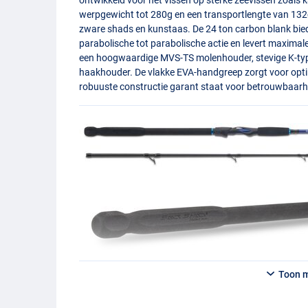
werpgewicht tot 280g en een transportlengte van 132c
zware shads en kunstaas. De 24 ton carbon blank bied
parabolische tot parabolische actie en levert maximale 
een hoogwaardige
MVS
-TS molenhouder, stevige K-t
haakhouder. De vlakke
EVA
-handgreep zorgt voor optim
robuuste constructie garant staat voor betrouwbaar
Toon 