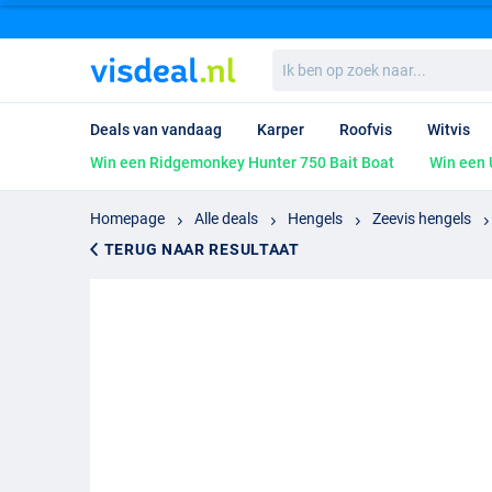
Ik
ben
op
zoek
Deals van vandaag
Karper
Roofvis
Witvis
naar...
Win een Ridgemonkey Hunter 750 Bait Boat
Win een 
Homepage
Alle deals
Hengels
Zeevis hengels
TERUG NAAR RESULTAAT