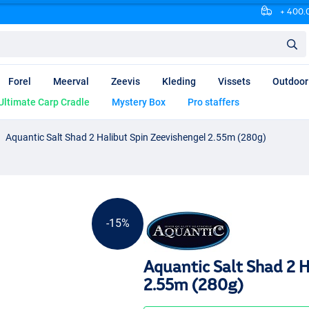
+ 400.0
Forel
Meerval
Zeevis
Kleding
Vissets
Outdoor
Ultimate Carp Cradle
Mystery Box
Pro staffers
Aquantic Salt Shad 2 Halibut Spin Zeevishengel 2.55m (280g)
-15%
Aquantic Salt Shad 2 H
2.55m (280g)