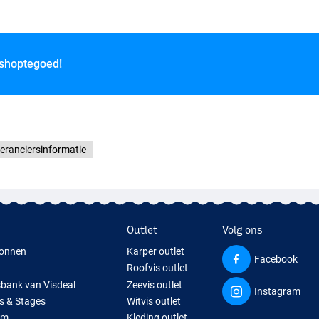
 shoptegoed!
eranciersinformatie
Outlet
Volg ons
onnen
Karper outlet
Facebook
Roofvis outlet
sbank van Visdeal
Zeevis outlet
Instagram
s & Stages
Witvis outlet
um
Kleding outlet