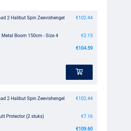
had 2 Halibut Spin Zeevishengel
€102.44
g Metal Boom 150cm - Size 4
€2.15
€104.59
had 2 Halibut Spin Zeevishengel
€102.44
utt Protector (2 stuks)
€7.16
€109.60