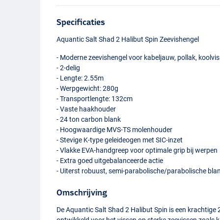
Specificaties
Aquantic Salt Shad 2 Halibut Spin Zeevishengel
- Moderne zeevishengel voor kabeljauw, pollak, koolvis
- 2-delig
- Lengte: 2.55m
- Werpgewicht: 280g
- Transportlengte: 132cm
- Vaste haakhouder
- 24 ton carbon blank
- Hoogwaardige
MVS
-TS molenhouder
- Stevige K-type geleideogen met
SIC
-inzet
- Vlakke
EVA
-handgreep voor optimale grip bij werpen
- Extra goed uitgebalanceerde actie
- Uiterst robuust, semi-parabolische/parabolische bla
Omschrijving
De Aquantic Salt Shad 2 Halibut Spin is een krachtige 
ontwikkeld voor het vissen op sterke zeevissen zoals ka