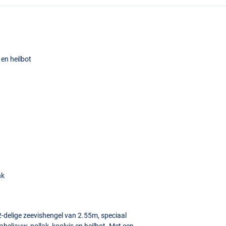
 en heilbot
nk
2-delige zeevishengel van 2.55m, speciaal
beljauw, pollak, koolvis en heilbot. Met een