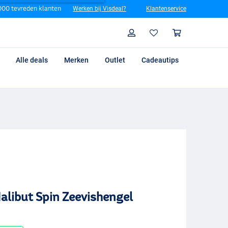
00 tevreden klanten
Werken bij Visdeal?
Klantenservice
Zoeken
Profiel
Winkelm
Alle deals
Merken
Outlet
Cadeautips
alibut Spin Zeevishengel