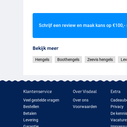
Schrijf een review en maak kans op
€100,-
Bekijk meer
Hengels
Boothengels
Zeevis hengels
Lev
Klantenservice
Over Visdeal
Extra
Veel gestelde vragen
Over ons
Cadeaub
Bestellen
Voorwaarden
Privacy
Betalen
De kenni
Levering
Vacature
Garantie
Impress