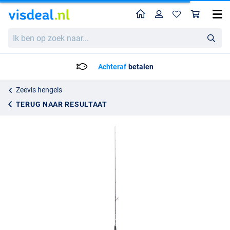
Home
Profiel
Win
Hart Toro Miura Jig FK 60S Boothengel 1.83m (1-Delig)
Ik
109.95
ben
op
zoek
Achteraf
betalen
naar...
Zeevis hengels
TERUG NAAR RESULTAAT