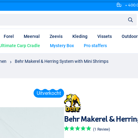
+ 400.0
Forel
Meerval
Zeevis
Kleding
Vissets
Outdoor
Ultimate Carp Cradle
Mystery Box
Pro staffers
jnen
Behr Makerel & Herring System with Mini Shrimps
Uitverkocht
Behr Makerel & Herrin
(1 Review)