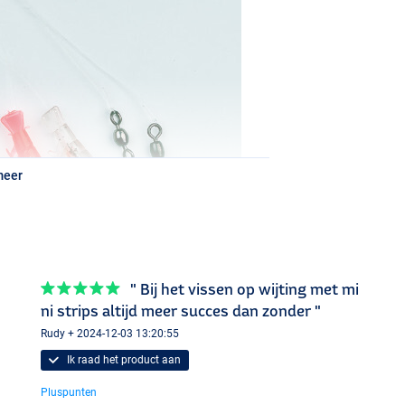
meer
" Bij het vissen op wijting met mi
ni strips altijd meer succes dan zonder "
Rudy + 2024-12-03 13:20:55
Ik raad het product aan
Pluspunten