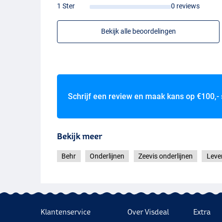
1 Ster
0 reviews
Bekijk alle beoordelingen
Schrijf een review en maak kans op
€100,-
Bekijk meer
Behr
Onderlijnen
Zeevis onderlijnen
Leve
Klantenservice
Over Visdeal
Extra