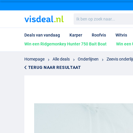
Ik
ben
op
zoek
Deals van vandaag
Karper
Roofvis
Witvis
naar...
Win een Ridgemonkey Hunter 750 Bait Boat
Win een 
Homepage
Alle deals
Onderlijnen
Zeevis onderli
TERUG NAAR RESULTAAT