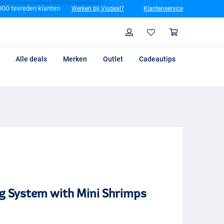
00 tevreden klanten
Werken bij Visdeal?
Klantenservice
Zoeken
Profiel
Winkelm
Alle deals
Merken
Outlet
Cadeautips
g System with Mini Shrimps