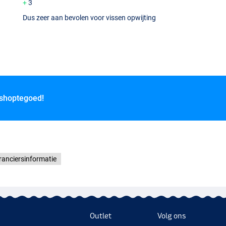
3
Dus zeer aan bevolen voor vissen opwijting
 shoptegoed!
ranciersinformatie
Outlet
Volg ons