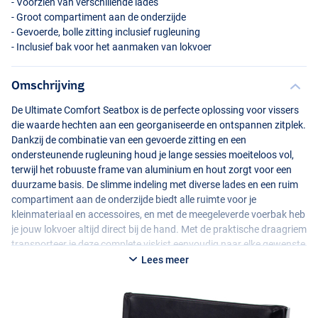
- Voorzien van verschillende lades
- Groot compartiment aan de onderzijde
- Gevoerde, bolle zitting inclusief rugleuning
- Inclusief bak voor het aanmaken van lokvoer
Omschrijving
De Ultimate Comfort Seatbox is de perfecte oplossing voor vissers
die waarde hechten aan een georganiseerde en ontspannen zitplek.
Dankzij de combinatie van een gevoerde zitting en een
ondersteunende rugleuning houd je lange sessies moeiteloos vol,
terwijl het robuuste frame van aluminium en hout zorgt voor een
duurzame basis. De slimme indeling met diverse lades en een ruim
compartiment aan de onderzijde biedt alle ruimte voor je
kleinmateriaal en accessoires, en met de meegeleverde voerbak heb
je jouw lokvoer altijd direct bij de hand. Met de praktische draagriem
transporteer je deze complete viskist eenvoudig naar elke gewenste
stek.
Lees meer