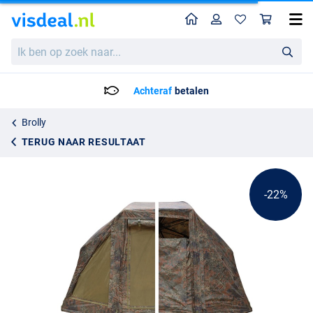
Home
Profiel
Win
Sonik Opti-Cam 60" Oval Brolly Front
Adviesprijs
Ik
94.36
ben
119.95
op
zoek
Achteraf
betalen
naar...
Brolly
TERUG NAAR RESULTAAT
-22%