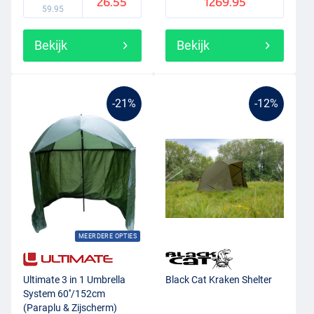
26.55
1269.95
59.95
Bekijk
Bekijk
-21%
-12%
MEERDERE OPTIES
Ultimate 3 in 1 Umbrella
Black Cat Kraken Shelter
System 60''/152cm
(Paraplu & Zijscherm)