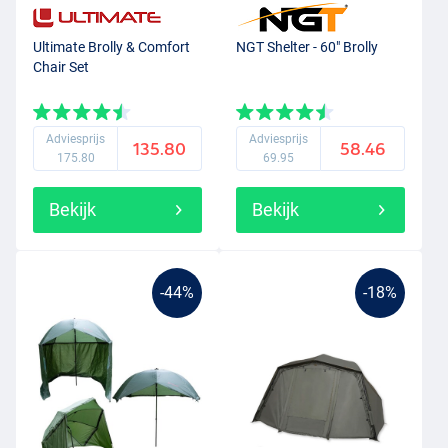
Ultimate Brolly & Comfort
NGT Shelter - 60" Brolly
Chair Set
Adviesprijs
Adviesprijs
135.80
58.46
175.80
69.95
Bekijk
Bekijk
-44%
-18%