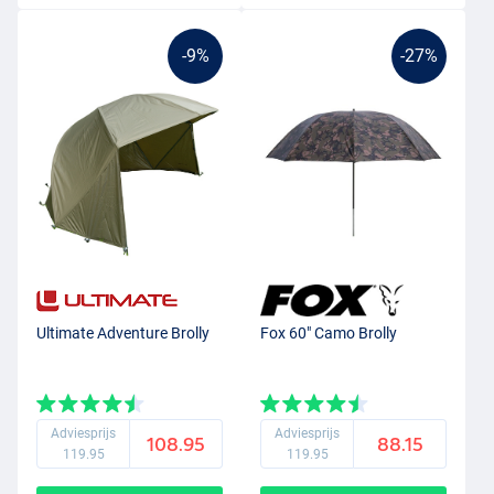
-9%
-27%
Ultimate Adventure Brolly
Fox 60" Camo Brolly
Adviesprijs
Adviesprijs
108.95
88.15
119.95
119.95