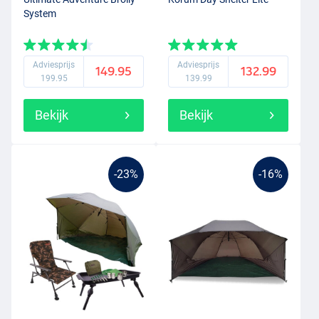
System
Adviesprijs
Adviesprijs
149.95
132.99
199.95
139.99
Bekijk
Bekijk
-23%
-16%