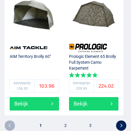
AIM Territory Brolly 60"
Prologic Element 65 Brolly
Full System Camo
Karpertent
Adviesprijs
Adviesprijs
103.96
224.02
156.95
259.99
Bekijk
Bekijk
1
2
3