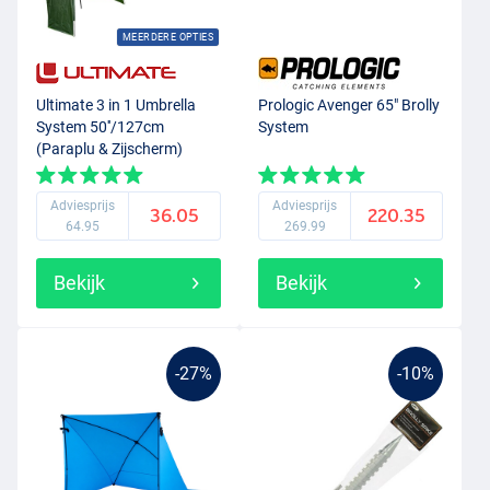
MEERDERE OPTIES
Ultimate 3 in 1 Umbrella
Prologic Avenger 65" Brolly
System 50''/127cm
System
(Paraplu & Zijscherm)
Adviesprijs
Adviesprijs
36.05
220.35
64.95
269.99
Bekijk
Bekijk
-27%
-10%