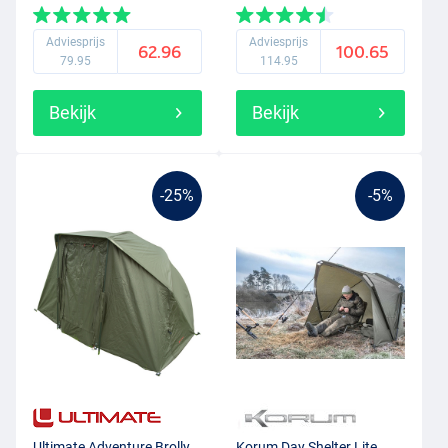
Adviesprijs
Adviesprijs
62.96
100.65
79.95
114.95
Bekijk
Bekijk
-25%
-5%
Ultimate Adventure Brolly
Korum Day Shelter Lite