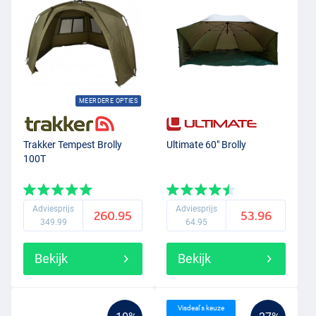
lastige deur van je bivvy te openen. In ruigere omstandigheden of bij
kouder weer is een brolly net even minder geschikt. Je kunt je
voorstellen wat de wind en regen doen met zo’n half open tent.
Gelukkig is er bij veel brolly’s een overwrap verkrijgbaar. Dit kun je
zien als een extra laag die je over de brolly heen bevestigd. Hiermee
kun je een brolly omtoveren tot dichte
tent
en lig je droog en veilig
MEERDERE OPTIES
aan de waterkant.
Trakker Tempest Brolly
Ultimate 60" Brolly
100T
Adviesprijs
Adviesprijs
260.95
53.96
349.99
64.95
Bekijk
Bekijk
Visdeal's keuze