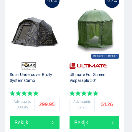
-10%
-27%
MEERDERE OPTIES
Solar Undercover Brolly
Ultimate Full Screen
System Camo
Visparaplu 50"
Adviesprijs
Adviesprijs
299.95
51.26
333.95
69.95
Bekijk
Bekijk