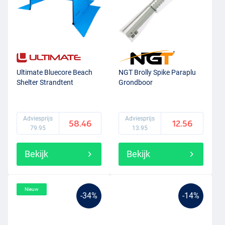
Ultimate Bluecore Beach
NGT Brolly Spike Paraplu
Shelter Strandtent
Grondboor
Adviesprijs
Adviesprijs
58.46
12.56
79.95
13.95
Bekijk
Bekijk
Nieuw
-34%
-14%