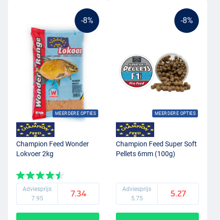
-8%
-8%
MEERDERE OPTIES
MEERDERE OPTIES
Champion Feed Wonder
Champion Feed Super Soft
Lokvoer 2kg
Pellets 6mm (100g)
Adviesprijs
Adviesprijs
7.34
5.27
7.95
5.75