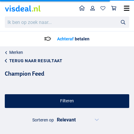
Home
Profiel
Win
Ik
ben
op
zoek
Achteraf
betalen
naar...
Merken
TERUG NAAR RESULTAAT
Champion Feed
Filteren
Sorteren op