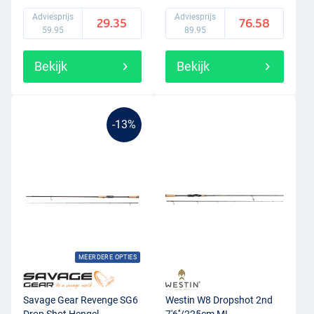
Adviesprijs
Adviesprijs
29.35
76.58
59.95
89.95
Bekijk
Bekijk
-13%
MEERDERE OPTIES
Savage Gear Revenge SG6
Westin W8 Dropshot 2nd