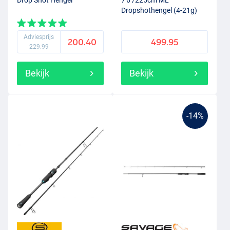
Drop Shot Hengel
7'6''/225cm ML
Dropshothengel (4-21g)
Adviesprijs
200.40
499.95
229.99
Bekijk
Bekijk
-14%