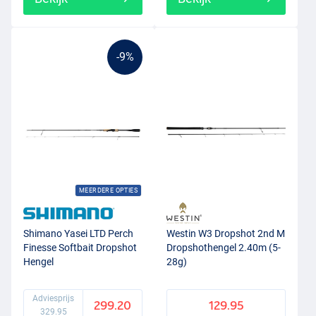
-9%
MEERDERE OPTIES
Shimano Yasei LTD Perch
Westin W3 Dropshot 2nd M
Finesse Softbait Dropshot
Dropshothengel 2.40m (5-
Hengel
28g)
Adviesprijs
299.20
129.95
329.95