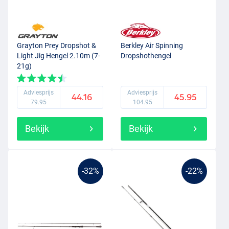
Grayton Prey Dropshot &
Berkley Air Spinning
Light Jig Hengel 2.10m (7-
Dropshothengel
21g)
Adviesprijs
Adviesprijs
44.16
45.95
79.95
104.95
Bekijk
Bekijk
-32%
-22%