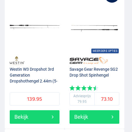
MEERDERE OPTIES
Westin W3 Dropshot 3rd
Savage Gear Revenge SG2
Generation
Drop Shot Spinhengel
Dropshothengel 2.44m (5-
25g)
Adviesprijs
139.95
73.10
79.95
Bekijk
Bekijk