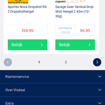
Sportex Nova Dropshot RS-
Savage Gear Tactical Drop
2 Dropshothengel
Shot Hengel 2.43m (10-
30g)
Adviesprijs
159.95
94.95
109.95
Bekijk
Bekijk
1
2
Klantenservice
Over Visdeal
Extra