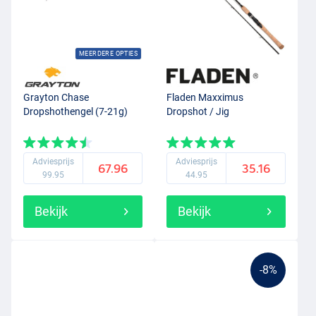
MEERDERE OPTIES
Grayton Chase
Fladen Maxximus
Dropshothengel (7-21g)
Dropshot / Jig
Adviesprijs
Adviesprijs
67.96
35.16
99.95
44.95
Bekijk
Bekijk
-8%