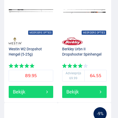
MEERDERE OPTIES
MEERDERE OPTIES
Westin W2 Dropshot
Berkley Urbn II
Hengel (5-25g)
Dropshooter Spinhengel
Adviesprijs
89.95
64.55
69.99
Bekijk
Bekijk
-9%