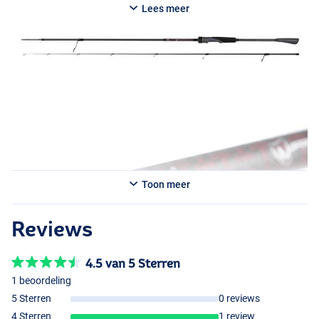
prijs-kwaliteitverhouding is dit een ideale keuze voor zowel
Lees meer
beginnende als ervaren roofvissers die comfort en prestaties
zoeken tijdens lange vissessies.
Toon meer
Reviews
4.5 van 5 Sterren
1 beoordeling
5 Sterren
0 reviews
4 Sterren
1 review