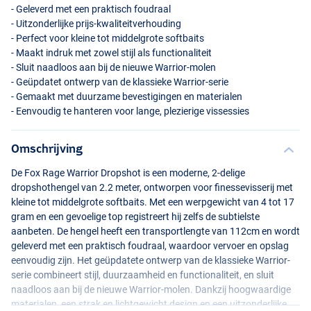
- Geleverd met een praktisch foudraal
- Uitzonderlijke prijs-kwaliteitverhouding
- Perfect voor kleine tot middelgrote softbaits
- Maakt indruk met zowel stijl als functionaliteit
- Sluit naadloos aan bij de nieuwe Warrior-molen
- Geüpdatet ontwerp van de klassieke Warrior-serie
- Gemaakt met duurzame bevestigingen en materialen
- Eenvoudig te hanteren voor lange, plezierige vissessies
Omschrijving
De Fox Rage Warrior Dropshot is een moderne, 2-delige
dropshothengel van 2.2 meter, ontworpen voor finessevisserij met
kleine tot middelgrote softbaits. Met een werpgewicht van 4 tot 17
gram en een gevoelige top registreert hij zelfs de subtielste
aanbeten. De hengel heeft een transportlengte van 112cm en wordt
geleverd met een praktisch foudraal, waardoor vervoer en opslag
eenvoudig zijn. Het geüpdatete ontwerp van de klassieke Warrior-
serie combineert stijl, duurzaamheid en functionaliteit, en sluit
naadloos aan bij de nieuwe Warrior-molen. Dankzij hoogwaardige
materialen, een strak en lichtgewicht design en een uitzonderlijke