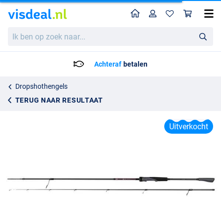
Home
Profiel
Win
Fox Rage Warrior Dropshot Hengel 2.2m (4-17g)
Ik
Adviesprijs
41.66
ben
52.95
op
zoek
Achteraf
betalen
naar...
Dropshothengels
TERUG NAAR RESULTAAT
Uitverkocht