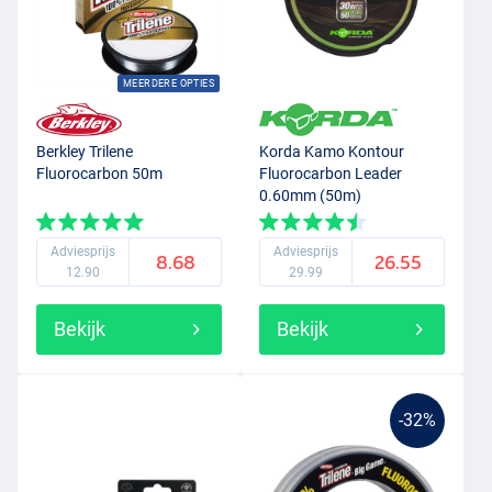
MEERDERE OPTIES
Berkley Trilene
Korda Kamo Kontour
Fluorocarbon 50m
Fluorocarbon Leader
0.60mm (50m)
Adviesprijs
Adviesprijs
8.68
26.55
12.90
29.99
Bekijk
Bekijk
-32%