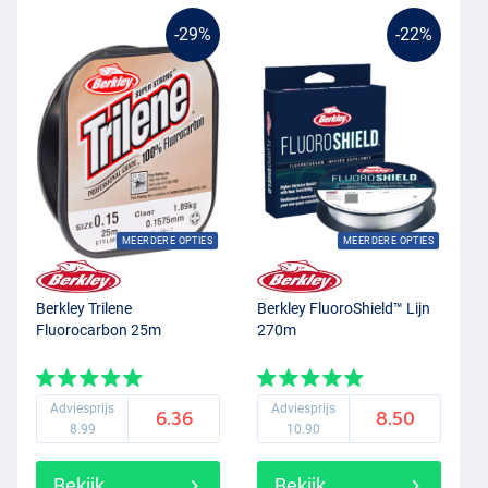
-29%
-22%
MEERDERE OPTIES
MEERDERE OPTIES
Berkley Trilene
Berkley FluoroShield™ Lijn
Fluorocarbon 25m
270m
Adviesprijs
Adviesprijs
6.36
8.50
8.99
10.90
Bekijk
Bekijk