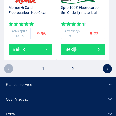
Momoi Hi-Catch
Spro 100% Fluorocarbon
Fluorocarbon Neo Clear
5m Onderlijnmateriaal
Adviesprijs
Adviesprijs
9.95
8.27
13.95
9.99
Bekijk
Bekijk
1
2
Klantenservice
Over Visdeal
Extra