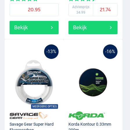
Adviesprijs
20.95
21.74
34.99
Bekijk
Bekijk
-13%
-16%
MEERDERE OPTIES
Savage Gear Super Hard
Korda Kontour 0.33mm