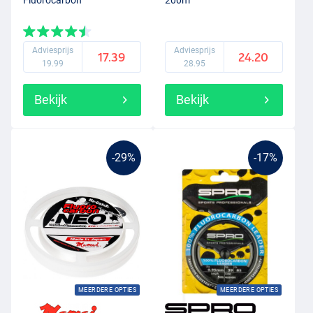
Fluorocarbon
200m
Adviesprijs
Adviesprijs
17.39
24.20
19.99
28.95
Bekijk
Bekijk
-29%
-17%
MEERDERE OPTIES
MEERDERE OPTIES