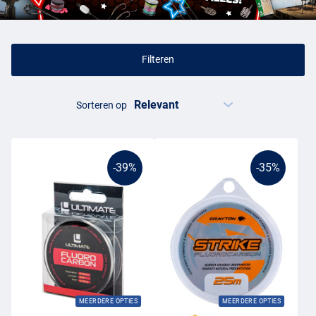
karpervissen. Ook is een fluorocarbon lijn minder zichtbaar onder
water en is het materiaal schuurbestendiger dan een normale nylon
lijn.
Filteren
Fluorocarbon lijn
De voordelen van een fluorocarbon zijn dus duidelijk, de lijn is
Sorteren op
zwaarder, minder zichtbaar en de lijn in beter bestand tegen het
schuren tegen de scherpe plekken op de bodem, denk bijvoorbeeld
aan een rotsbodem of aan het vissen op een mosselbed. Ook heeft
de invloed van UV licht weinig effect op een fluorocarbon lijn,
-39%
-35%
waardoor fluorocarbon twee keer zo lang mee gaat als een nylon
lijn. Natuurlijk zitten er ook enkele nadelen aan een fluorocarbon
lijn. Deze lijnen zijn duurder, zijn vaak iets stugger (dit maakt het
werpen lastiger) en een fluorocarbon lijn bevat minder rek dan
nylon, al kan dit natuurlijk als voordeel, maar ook als nadeel gezien
worden.
Fluorocarbon onderlijn
MEERDERE OPTIES
MEERDERE OPTIES
Er zijn fluorocarbon lijnen op de markt die volledig uit fluorocarbon