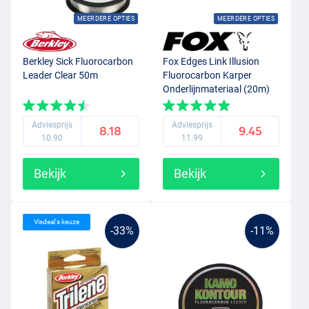
MEERDERE OPTIES
MEERDERE OPTIES
Berkley Sick Fluorocarbon
Fox Edges Link Illusion
Leader Clear 50m
Fluorocarbon Karper
Onderlijnmateriaal (20m)
Adviesprijs
Adviesprijs
8.18
9.45
10.90
11.99
Bekijk
Bekijk
Visdeal's keuze
-33%
-11%