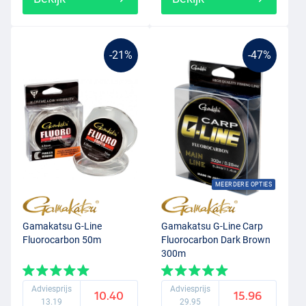
-21%
-47%
MEERDERE OPTIES
Gamakatsu G-Line
Gamakatsu G-Line Carp
Fluorocarbon 50m
Fluorocarbon Dark Brown
300m
Adviesprijs
Adviesprijs
10.40
15.96
13.19
29.95