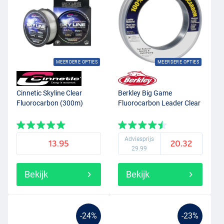
MEERDERE OPTIES
MEERDERE OPTIES
Cinnetic Skyline Clear
Berkley Big Game
Fluorocarbon (300m)
Fluorocarbon Leader Clear
Adviesprijs
13.95
20.32
29.99
Bekijk
Bekijk
-24%
-23%