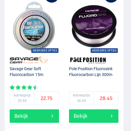
MEERDERE OPTIES
MEERDERE OPTIES
Savage Gear Soft
Pole Position Fluorosink
Fluorocarbon 15m
Fluorocarbon Lijn 300m
Adviesprijs
Adviesprijs
22.75
28.45
29.99
36.99
Bekijk
Bekijk