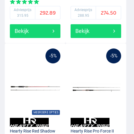
Adviesprijs
Adviesprijs
292.89
274.50
315.95
288.95
Bekijk
Bekijk
-5%
-5%
MEERDERE OPTIES
Hearty Rise Red Shadow
Hearty Rise Pro Force II