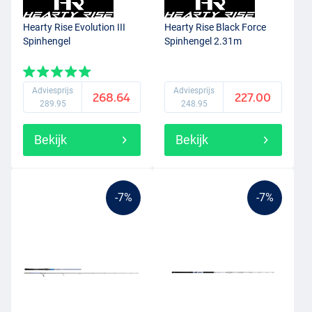
Hearty Rise Evolution III
Hearty Rise Black Force
Spinhengel
Spinhengel 2.31m
Adviesprijs
Adviesprijs
268.64
227.00
289.95
248.95
Bekijk
Bekijk
-7%
-7%