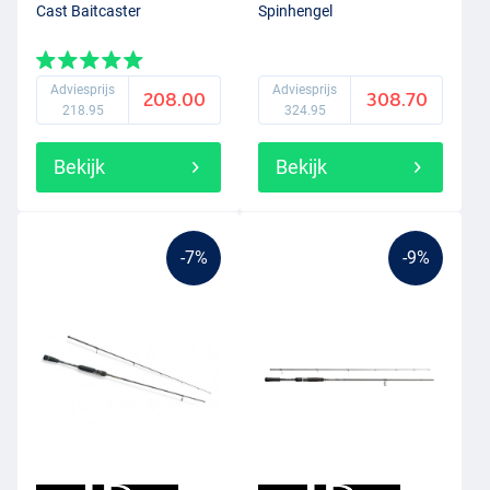
Cast Baitcaster
Spinhengel
Adviesprijs
Adviesprijs
208.00
308.70
218.95
324.95
Bekijk
Bekijk
-7%
-9%