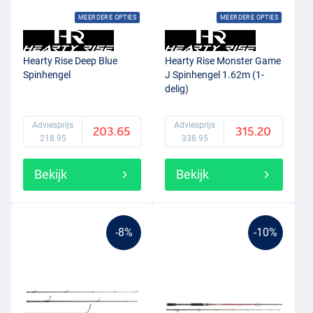
MEERDERE OPTIES
MEERDERE OPTIES
Hearty Rise Deep Blue
Hearty Rise Monster Game
Spinhengel
J Spinhengel 1.62m (1-
delig)
Adviesprijs
Adviesprijs
203.65
315.20
218.95
338.95
Bekijk
Bekijk
-8%
-10%