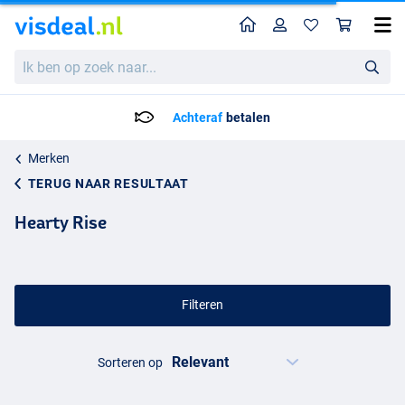
Home
Profiel
Win
Ik
ben
op
zoek
Voor 21:00 Besteld = Morgen in huis!*
naar...
Merken
TERUG NAAR RESULTAAT
Hearty Rise
Filteren
Sorteren op