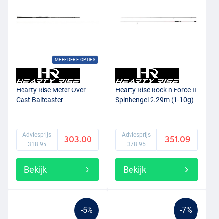
MEERDERE OPTIES
Hearty Rise Meter Over
Hearty Rise Rock n Force II
Cast Baitcaster
Spinhengel 2.29m (1-10g)
Adviesprijs
Adviesprijs
303.00
351.09
318.95
378.95
Bekijk
Bekijk
-5%
-7%