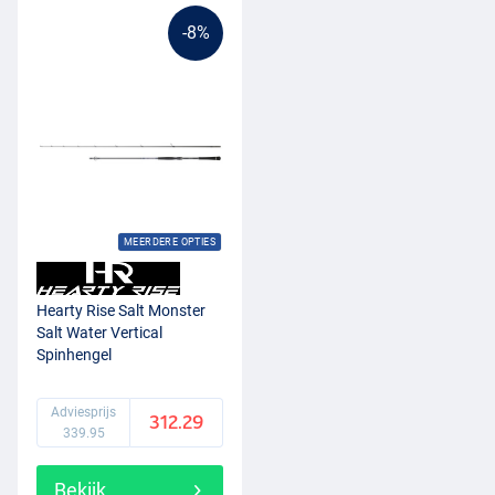
-8%
MEERDERE OPTIES
Hearty Rise Salt Monster
Salt Water Vertical
Spinhengel
Adviesprijs
312.29
339.95
Bekijk