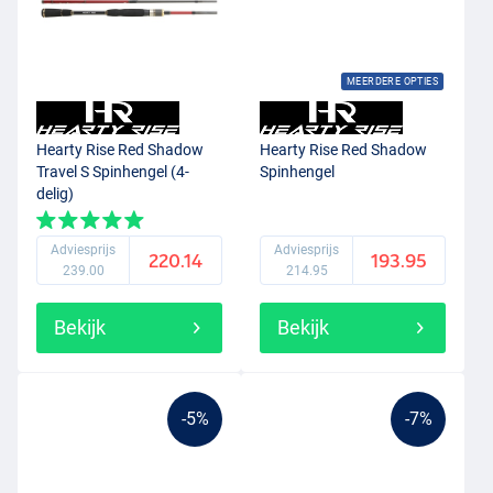
MEERDERE OPTIES
Hearty Rise Red Shadow
Hearty Rise Red Shadow
Travel S Spinhengel (4-
Spinhengel
delig)
Adviesprijs
Adviesprijs
220.14
193.95
239.00
214.95
Bekijk
Bekijk
-5%
-7%