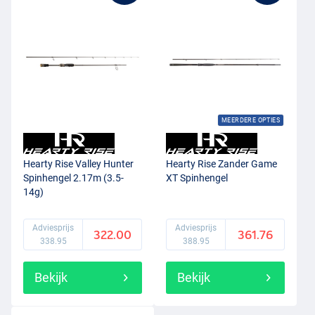
MEERDERE OPTIES
Hearty Rise Valley Hunter
Hearty Rise Zander Game
Spinhengel 2.17m (3.5-
XT Spinhengel
14g)
Adviesprijs
Adviesprijs
322.00
361.76
338.95
388.95
Bekijk
Bekijk