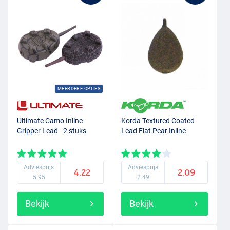
MEERDERE OPTIES
Ultimate Camo Inline
Korda Textured Coated
Gripper Lead - 2 stuks
Lead Flat Pear Inline
Adviesprijs
Adviesprijs
4.22
2.09
5.95
2.49
Bekijk
Bekijk