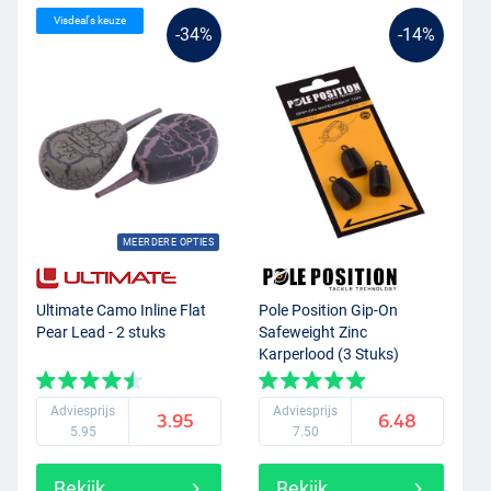
Visdeal's keuze
-34%
-14%
MEERDERE OPTIES
Ultimate Camo Inline Flat
Pole Position Gip-On
Pear Lead - 2 stuks
Safeweight Zinc
Karperlood (3 Stuks)
Adviesprijs
Adviesprijs
3.95
6.48
5.95
7.50
Bekijk
Bekijk