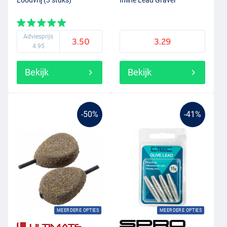
Loodvrij (3 stuks)
Inline Lead Gravel
Adviesprijs
3.50
3.29
4.95
Bekijk
Bekijk
-50%
-41%
MEERDERE OPTIES
MEERDERE OPTIES