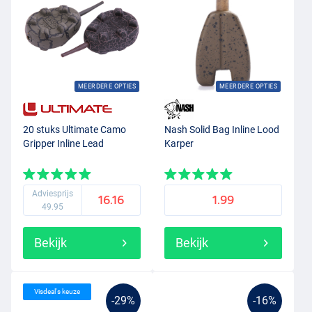
MEERDERE OPTIES
MEERDERE OPTIES
20 stuks Ultimate Camo
Nash Solid Bag Inline Lood
Gripper Inline Lead
Karper
Adviesprijs
16.16
1.99
49.95
Bekijk
Bekijk
Visdeal's keuze
-29%
-16%