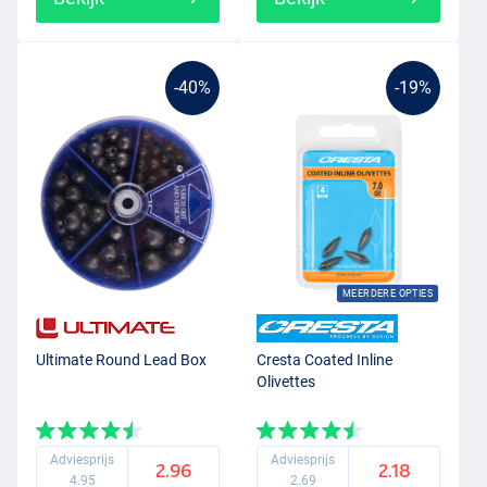
-40%
-19%
MEERDERE OPTIES
Ultimate Round Lead Box
Cresta Coated Inline
Olivettes
Adviesprijs
Adviesprijs
2.96
2.18
4.95
2.69