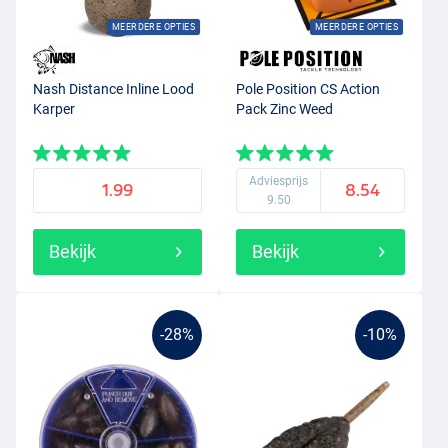
MEERDERE OPTIES
MEERDERE OPTIES
Nash Distance Inline Lood
Pole Position CS Action
Karper
Pack Zinc Weed
Adviesprijs
1.99
8.54
9.50
Bekijk
Bekijk
-28%
-10%