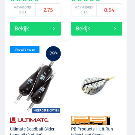
Adviesprijs
Adviesprijs
2.75
8.54
8.95
9.50
Bekijk
Bekijk
Visdeal's keuze
-29%
MEERDERE OPTIES
Ultimate Deadbait Slider
PB Products Hit & Run