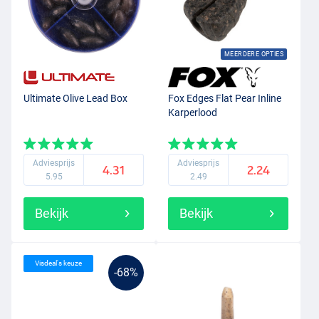
MEERDERE OPTIES
Ultimate Olive Lead Box
Fox Edges Flat Pear Inline
Karperlood
Adviesprijs
Adviesprijs
4.31
2.24
5.95
2.49
Bekijk
Bekijk
Visdeal's keuze
-68%