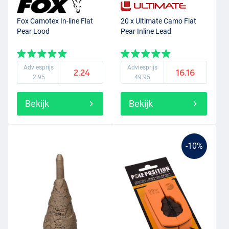
voor zowel een gerichte karperaanpak als een stevige
doodaasmontage
.
Fox Camotex In-line Flat
20 x Ultimate Camo Flat
Pear Lood
Pear Inline Lead
Adviesprijs
Adviesprijs
2.24
16.16
2.95
49.95
Bekijk
Bekijk
-10%