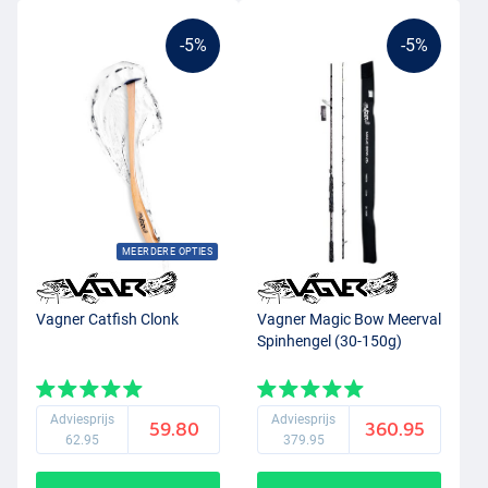
-5%
-5%
MEERDERE OPTIES
Vagner Catfish Clonk
Vagner Magic Bow Meerval
Spinhengel (30-150g)
Adviesprijs
Adviesprijs
59.80
360.95
62.95
379.95