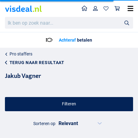
Home
Profiel
Win
Ik
ben
op
zoek
Achteraf
betalen
naar...
Pro staffers
TERUG NAAR RESULTAAT
Jakub Vagner
Filteren
Sorteren op