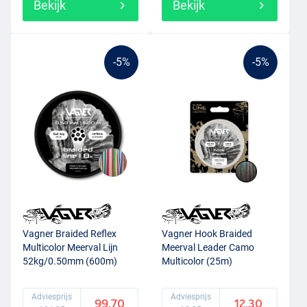
Bekijk
Bekijk
-5%
-5%
Vagner Braided Reflex
Vagner Hook Braided
Multicolor Meerval Lijn
Meerval Leader Camo
52kg/0.50mm (600m)
Multicolor (25m)
Adviesprijs
Adviesprijs
99.70
12.30