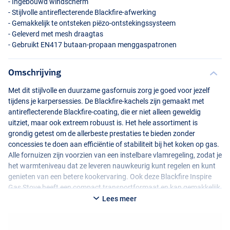
- Ingebouwd windscherm
- Stijlvolle antireflecterende Blackfire-afwerking
- Gemakkelijk te ontsteken piëzo-ontstekingssysteem
- Geleverd met mesh draagtas
- Gebruikt EN417 butaan-propaan menggaspatronen
Omschrijving
Met dit stijlvolle en duurzame gasfornuis zorg je goed voor jezelf
tijdens je karpersessies. De Blackfire-kachels zijn gemaakt met
antireflecterende Blackfire-coating, die er niet alleen geweldig
uitziet, maar ook extreem robuust is. Het hele assortiment is
grondig getest om de allerbeste prestaties te bieden zonder
concessies te doen aan efficiëntie of stabiliteit bij het koken op gas.
Alle fornuizen zijn voorzien van een instelbare vlamregeling, zodat je
het warmteniveau dat ze leveren nauwkeurig kunt regelen en kunt
genieten van een betere kookervaring. Ook deze Blackfire Inspire
Gas Stove heeft een compact transportformaat en kan gemakkelijk
en veilig worden opgeborgen in de meegeleverde mesh tas.
Lees meer
Bovendien bezit hij een ingebouwd windscherm. Of je nu een snelle
avondsessie, een korte overnachting of een lange campagne gaat