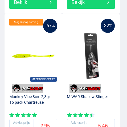
Bekijk
Bekijk
Magazijnopruiming
-67%
-32%
MEERDERE OPTIES
Monkey Vibe 8cm 2,8gr -
M-WAR Shallow Stinger
16 pack Chartreuse
Adviesprijs
Adviesprijs
2.95
5.46