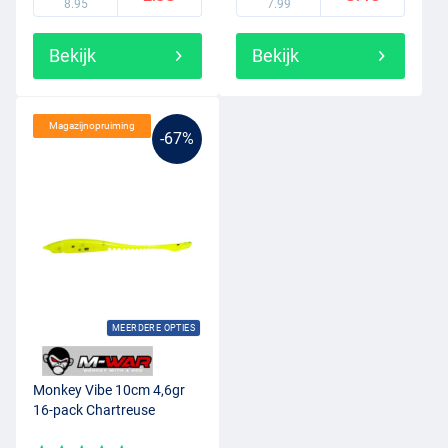
8.95
7.99
Bekijk
Bekijk
Magazijnopruiming
-67%
MEERDERE OPTIES
Monkey Vibe 10cm 4,6gr
16-pack Chartreuse