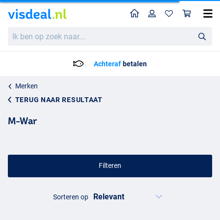
Home
Profiel
Win
Ik
ben
op
zoek
Achteraf
betalen
naar...
Merken
TERUG NAAR RESULTAAT
M-War
Filteren
Sorteren op