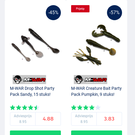
Prijstip
-45%
-57%
M-WAR Drop Shot Party
M-WAR Creature Bait Party
Pack Sandy, 15 stuks!
Pack Pumpkin, 9 stuks!
Adviesprijs
Adviesprijs
4.88
3.83
8.95
8.95