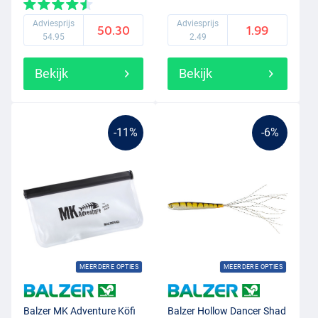
Adviesprijs
Adviesprijs
50.30
1.99
54.95
2.49
Bekijk
Bekijk
-11%
-6%
MEERDERE OPTIES
MEERDERE OPTIES
Balzer MK Adventure Köfi
Balzer Hollow Dancer Shad