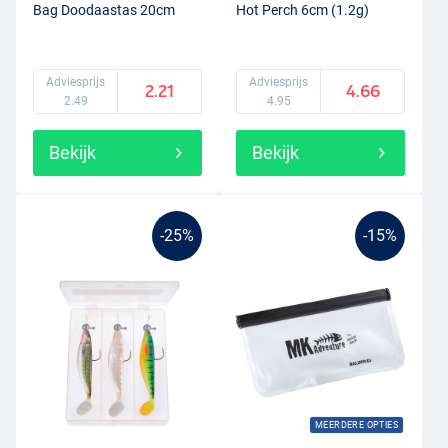
Bag Doodaastas 20cm
Hot Perch 6cm (1.2g)
Adviesprijs
Adviesprijs
2.21
4.66
2.49
4.95
Bekijk
Bekijk
-25%
-15%
MEERDERE OPTIES