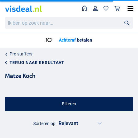
Home
Profiel
Win
Ik
ben
op
zoek
Achteraf
betalen
naar...
Pro staffers
TERUG NAAR RESULTAAT
Matze Koch
Filteren
Sorteren op