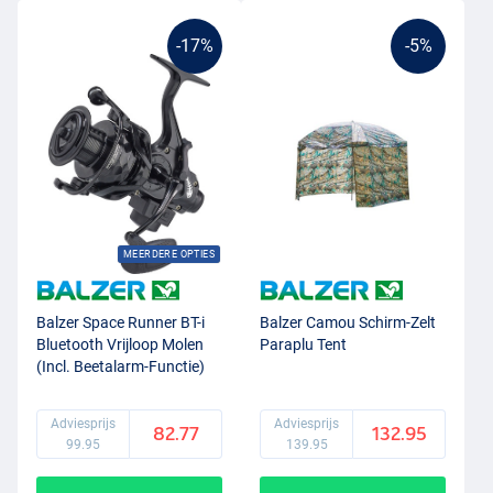
-17%
-5%
MEERDERE OPTIES
Balzer Space Runner BT-i
Balzer Camou Schirm-Zelt
Bluetooth Vrijloop Molen
Paraplu Tent
(Incl. Beetalarm-Functie)
Adviesprijs
Adviesprijs
82.77
132.95
99.95
139.95