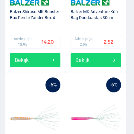
Balzer Shirasu MK Booster
Balzer MK Adventure Köfi
Box Perch/Zander Box 4
Bag Doodaastas 30cm
Adviesprijs
Adviesprijs
14.20
2.52
18.95
2.95
Bekijk
Bekijk
-6%
-6%