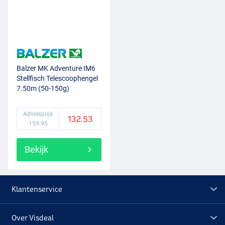
Balzer MK Adventure IM6
Stellfisch Telescoophengel
7.50m (50-150g)
Adviesprijs
132.53
159.95
Bekijk
Klantenservice
Over Visdeal