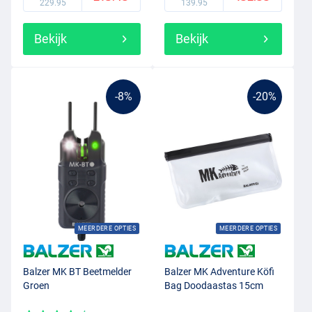
229.95
139.95
Bekijk
Bekijk
-8%
-20%
MEERDERE OPTIES
MEERDERE OPTIES
Balzer MK BT Beetmelder
Balzer MK Adventure Köfi
Groen
Bag Doodaastas 15cm