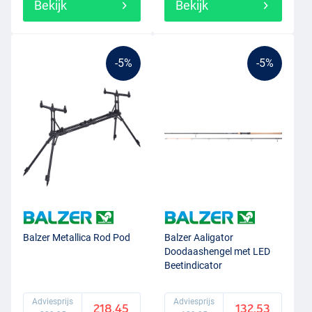
Bekijk
Bekijk
-5%
-5%
Balzer Metallica Rod Pod
Balzer Aaligator
Doodaashengel met LED
Beetindicator
Adviesprijs
Adviesprijs
218.45
132.53