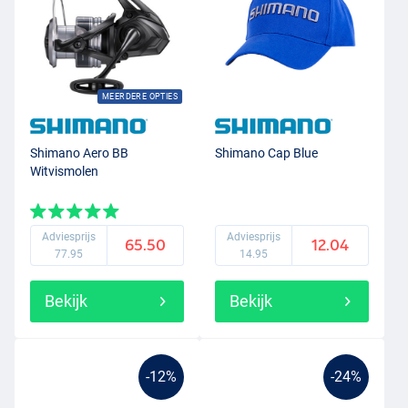
MEERDERE OPTIES
Shimano Aero BB
Shimano Cap Blue
Witvismolen
Adviesprijs
Adviesprijs
65.50
12.04
77.95
14.95
Bekijk
Bekijk
-12%
-24%