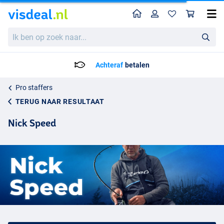
Home
Profiel
Win
Ik
ben
op
zoek
Voor 23:59 Besteld = Morgen in huis!*
naar...
Pro staffers
TERUG NAAR RESULTAAT
Nick Speed