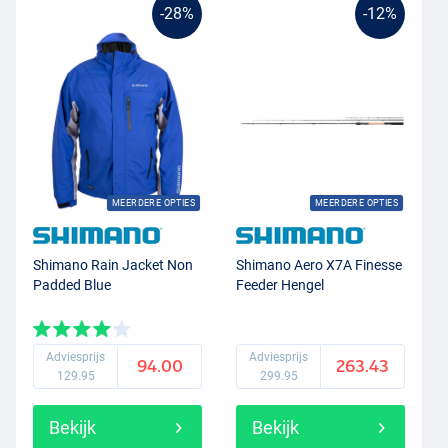
-28%
-12%
MEERDERE OPTIES
MEERDERE OPTIES
Shimano Rain Jacket Non
Shimano Aero X7A Finesse
Padded Blue
Feeder Hengel
Adviesprijs
Adviesprijs
94.00
263.43
129.95
299.95
Bekijk
Bekijk