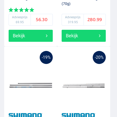
(70g)
Adviesprijs
Adviesprijs
56.30
280.99
69.95
319.95
Bekijk
Bekijk
-19%
-20%