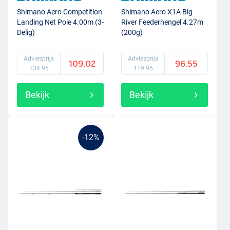
Shimano Aero Competition
Shimano Aero X1A Big
Landing Net Pole 4.00m (3-
River Feederhengel 4.27m
Delig)
(200g)
Adviesprijs
Adviesprijs
109.02
96.55
134.95
119.95
Bekijk
Bekijk
-12%