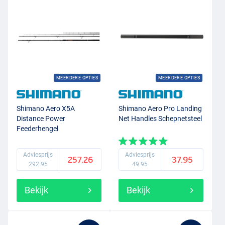
MEERDERE OPTIES
MEERDERE OPTIES
Shimano Aero X5A
Shimano Aero Pro Landing
Distance Power
Net Handles Schepnetsteel
Feederhengel
Adviesprijs
Adviesprijs
257.26
37.95
292.95
49.95
Bekijk
Bekijk