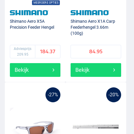
MEERDERE OPTIES
Shimano Aero X5A
Shimano Aero X1A Carp
Precision Feeder Hengel
Feederhengel 3.66m
(100g)
Adviesprijs
184.37
84.95
209.95
Bekijk
Bekijk
-27%
-20%