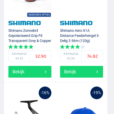
MEERDERE OPTIES
Shimano Zonnebril
Shimano Aero X1A
Gepolariseerd Grip Fit
Distance Feederhengel 3-
Transparent Grey & Copper
Delig 3.96m (120g)
Adviesprijs
Adviesprijs
32.90
74.82
44.95
92.95
Bekijk
Bekijk
-16%
-19%