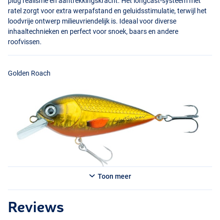
plug realisme en aantrekkingskracht. Het longcast-systeem met
ratel zorgt voor extra werpafstand en geluidsstimulatie, terwijl het
loodvrije ontwerp milieuvriendelijk is. Ideaal voor diverse
inhaaltechnieken en perfect voor snoek, baars en andere
roofvissen.
Golden Roach
Toon meer
Reviews
Steel Blue