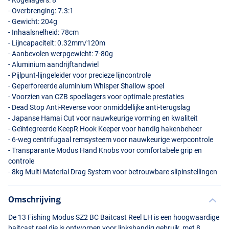
- Kogellagers: 8
- Overbrenging: 7.3:1
- Gewicht: 204g
- Inhaalsnelheid: 78cm
- Lijncapaciteit: 0.32mm/120m
- Aanbevolen werpgewicht: 7-80g
- Aluminium aandrijftandwiel
- Pijlpunt-lijngeleider voor precieze lijncontrole
- Geperforeerde aluminium Whisper Shallow spoel
- Voorzien van
CZB
spoellagers voor optimale prestaties
- Dead Stop Anti-Reverse voor onmiddellijke anti-terugslag
- Japanse Hamai Cut voor nauwkeurige vorming en kwaliteit
- Geïntegreerde KeepR Hook Keeper voor handig hakenbeheer
- 6-weg centrifugaal remsysteem voor nauwkeurige werpcontrole
- Transparante Modus Hand Knobs voor comfortabele grip en
controle
- 8kg Multi-Material Drag System voor betrouwbare slipinstellingen
Omschrijving
De 13 Fishing Modus SZ2 BC Baitcast Reel LH is een hoogwaardige
baitcast reel die is ontworpen voor linkshandig gebruik, met 8