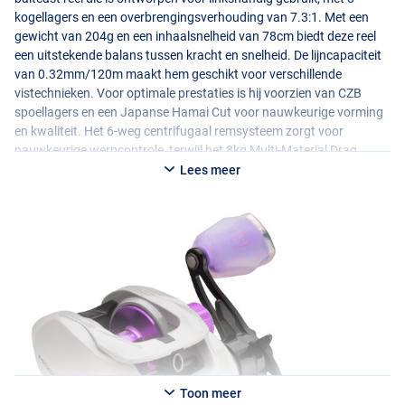
kogellagers en een overbrengingsverhouding van 7.3:1. Met een
gewicht van 204g en een inhaalsnelheid van 78cm biedt deze reel
een uitstekende balans tussen kracht en snelheid. De lijncapaciteit
van 0.32mm/120m maakt hem geschikt voor verschillende
vistechnieken. Voor optimale prestaties is hij voorzien van
CZB
spoellagers en een Japanse Hamai Cut voor nauwkeurige vorming
en kwaliteit. Het 6-weg centrifugaal remsysteem zorgt voor
nauwkeurige werpcontrole, terwijl het 8kg Multi-Material Drag
System betrouwbare slipinstellingen biedt. De geïntegreerde KeepR
Lees meer
Hook Keeper zorgt voor handig hakenbeheer, terwijl de
geperforeerde aluminium Whisper Shallow spoel
gewichtsvermindering mogelijk maakt. Met het Dead Stop Anti-
Reverse mechanisme en de Transparante Modus Hand Knobs biedt
deze reel comfortabele grip en volledige controle tijdens het vissen.
Met een aanbevolen werpgewicht van 7-80g is hij geschikt voor
diverse visomstandigheden.
Toon meer