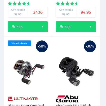
Adviesprijs
Adviesprijs
34.16
94.95
59.95
99.95
Bekijk
Bekijk
Visdeal's keuze
-58%
-36%
Ultimate Spear Cast Reel
Abu Garcia Max X Black