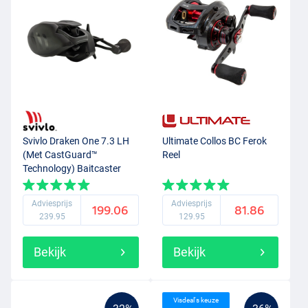
Svivlo Draken One 7.3 LH
Ultimate Collos BC Ferok
(Met CastGuard™
Reel
Technology) Baitcaster
Reel
Adviesprijs
Adviesprijs
199.06
81.86
239.95
129.95
Bekijk
Bekijk
Visdeal's keuze