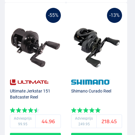
-55%
-13%
Ultimate Jerkstar 151
Shimano Curado Reel
Baitcaster Reel
Adviesprijs
Adviesprijs
44.96
218.45
99.95
249.95