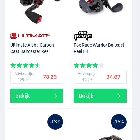
Ultimate Alpha Carbon
Fox Rage Warrior Baitcast
Cast Baitcaster Reel
Reel LH
Adviesprijs
Adviesprijs
78.26
34.87
129.95
46.99
Bekijk
Bekijk
-13%
-16%