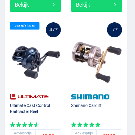
Bekijk
Bekijk
Visdeal's keuze
-47%
-7%
Ultimate Cast Control
Shimano Cardiff
Baitcaster Reel
Adviesprijs
Adviesprijs