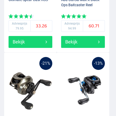
Ops Baitcaster Reel
Adviesprijs
Adviesprijs
33.26
60.71
79.95
94.99
Bekijk
Bekijk
-21%
-13%