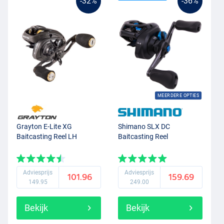
-32%
-36%
MEERDERE OPTIES
Grayton E-Lite XG
Shimano SLX DC
Baitcasting Reel LH
Baitcasting Reel
Adviesprijs
Adviesprijs
101.96
159.69
149.95
249.00
Bekijk
Bekijk