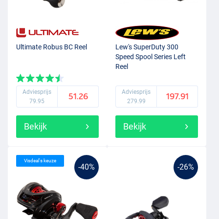
Ultimate Robus BC Reel
Lew's SuperDuty 300
Speed Spool Series Left
Reel
Adviesprijs
Adviesprijs
51.26
197.91
79.95
279.99
Bekijk
Bekijk
Visdeal's keuze
-40%
-26%