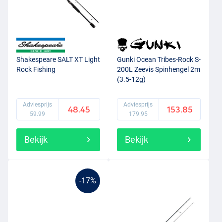
Shakespeare SALT XT Light
Gunki Ocean Tribes-Rock S-
Rock Fishing
200L Zeevis Spinhengel 2m
(3.5-12g)
Adviesprijs
Adviesprijs
48.45
153.85
59.99
179.95
Bekijk
Bekijk
-17%