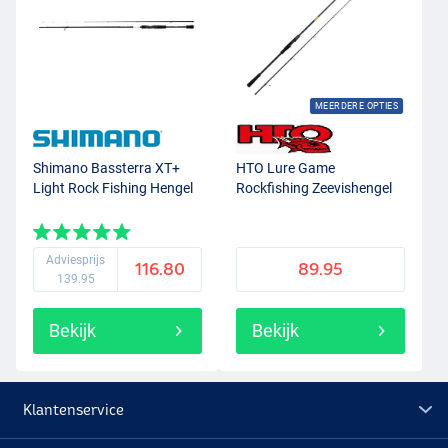
MEERDERE OPTIES
Shimano Bassterra XT+
HTO Lure Game
Light Rock Fishing Hengel
Rockfishing Zeevishengel
Adviesprijs
116.80
89.95
139.95
Bekijk
Bekijk
Klantenservice