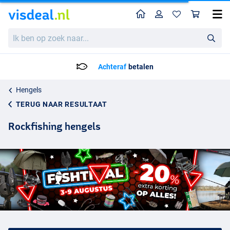
Home
Profiel
Win
Ik
ben
op
zoek
Achteraf
betalen
naar...
Hengels
TERUG NAAR RESULTAAT
Rockfishing hengels