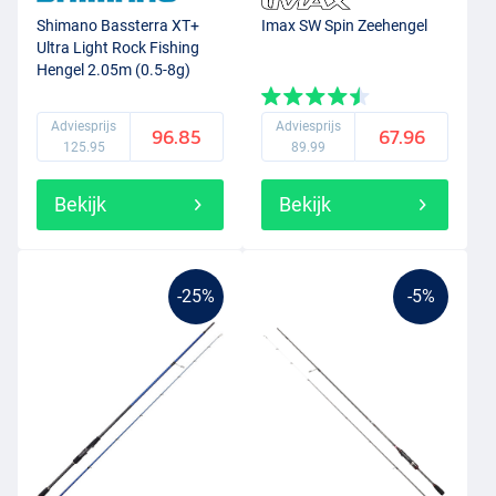
Shimano Bassterra XT+
Imax SW Spin Zeehengel
Ultra Light Rock Fishing
Hengel 2.05m (0.5-8g)
Adviesprijs
Adviesprijs
96.85
67.96
125.95
89.99
Bekijk
Bekijk
-25%
-5%