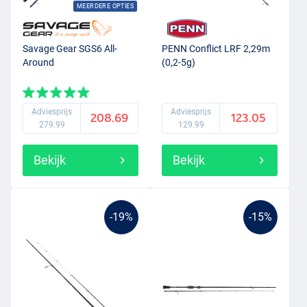
MEERDERE OPTIES
Savage Gear SGS6 All-
PENN Conflict LRF 2,29m
Around
(0,2-5g)
Adviesprijs
Adviesprijs
208.69
123.05
279.99
129.99
Bekijk
Bekijk
-19%
-15%