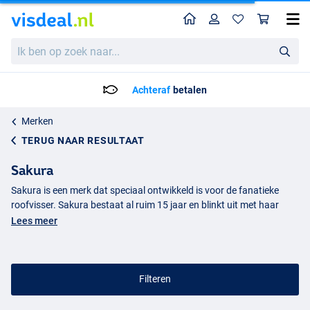
Home
Profiel
Win
Ik
ben
op
zoek
Achteraf
betalen
naar...
Merken
TERUG NAAR RESULTAAT
Sakura
Sakura is een merk dat speciaal ontwikkeld is voor de fanatieke
roofvisser. Sakura bestaat al ruim 15 jaar en blinkt uit met haar
unieke en diverse aanbod aan
kunstaas
. Het team van Sakura
Lees meer
bestaat uit enthousiaste vissers die door de jaren heen veel kennis
hebben opgedaan op het gebied van roofvissen. Deze kennis wordt
gebruikt bij de ontwikkeling van de nieuwste soorten kunstaas.
Naast kunstaas heeft Sakura een mooi aanbod aan diverse
Filteren
vistassen
.