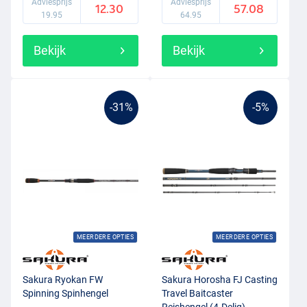
Adviesprijs
Adviesprijs
12.30
57.08
19.95
64.95
Bekijk
Bekijk
-31%
-5%
MEERDERE OPTIES
MEERDERE OPTIES
Sakura Ryokan FW
Sakura Horosha FJ Casting
Spinning Spinhengel
Travel Baitcaster
Reishengel (4-Delig)