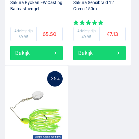
Sakura Ryokan FW Casting
Sakura Sensibraid 12
Baitcasthengel
Green 150m
Adviesprijs
Adviesprijs
65.50
47.13
69.95
49.95
Bekijk
Bekijk
-35%
MEERDERE OPTIES