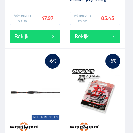
Adviesprijs
Adviesprijs
47.97
85.45
69.95
89.95
Bekijk
Bekijk
-6%
-6%
MEERDERE OPTIES