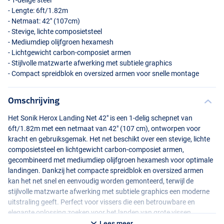
- 1-delige steel
- Lengte: 6ft/1.82m
- Netmaat: 42" (107cm)
- Stevige, lichte composietsteel
- Mediumdiep olijfgroen hexamesh
- Lichtgewicht carbon-composiet armen
- Stijlvolle matzwarte afwerking met subtiele graphics
- Compact spreidblok en oversized armen voor snelle montage
Omschrijving
Het Sonik Herox Landing Net 42" is een 1-delig schepnet van
6ft/1.82m met een netmaat van 42" (107 cm), ontworpen voor
kracht en gebruiksgemak. Het net beschikt over een stevige, lichte
composietsteel en lichtgewicht carbon-composiet armen,
gecombineerd met mediumdiep olijfgroen hexamesh voor optimale
landingen. Dankzij het compacte spreidblok en oversized armen
kan het net snel en eenvoudig worden gemonteerd, terwijl de
stijlvolle matzwarte afwerking met subtiele graphics een moderne
uitstraling geeft. Perfect voor vissers die een betrouwbare en
elegante oplossing zoeken voor het landen van grote vissen.
Lees meer