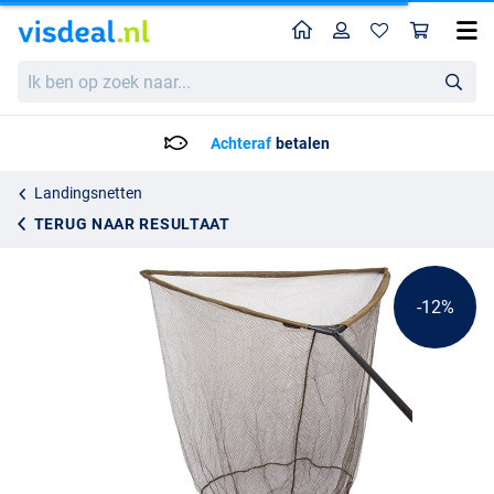
Home
Profiel
Win
Sonik Herox Landing Net 42" 6ft/1.82m (1-Delig)
Adviesprijs
Ik
39.95
ben
44.95
op
zoek
Achteraf
betalen
naar...
Landingsnetten
TERUG NAAR RESULTAAT
-12%