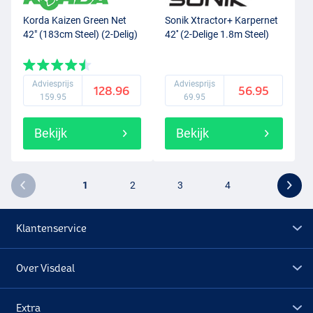
Korda Kaizen Green Net
Sonik Xtractor+ Karpernet
42" (183cm Steel) (2-Delig)
42'' (2-Delige 1.8m Steel)
Adviesprijs
Adviesprijs
128.96
56.95
159.95
69.95
Bekijk
Bekijk
1
2
3
4
Klantenservice
Over Visdeal
Extra