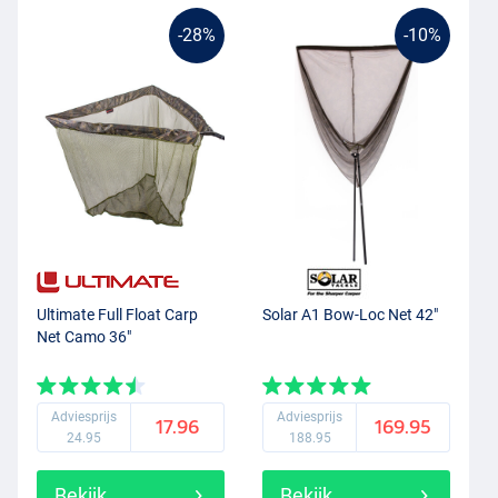
-28%
-10%
Ultimate Full Float Carp
Solar A1 Bow-Loc Net 42"
Net Camo 36"
Adviesprijs
Adviesprijs
17.96
169.95
24.95
188.95
Bekijk
Bekijk