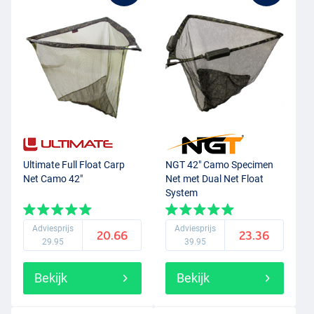
Ultimate Full Float Carp
NGT 42" Camo Specimen
Net Camo 42"
Net met Dual Net Float
System
Adviesprijs
Adviesprijs
20.66
23.36
29.95
39.95
Bekijk
Bekijk