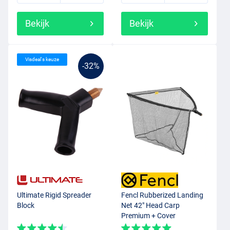
Bekijk
Bekijk
Visdeal's keuze
-32%
Ultimate Rigid Spreader
Fencl Rubberized Landing
Block
Net 42" Head Carp
Premium + Cover