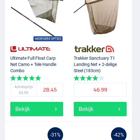
MEERDERE OPTIES
Ultimate Full Float Carp
Trakker Sanctuary T1
Net Camo + Tele Handle
Landing Net + 2-delige
Combo
Steel (183cm)
Adviesprijs
28.45
46.99
43.90
Bekijk
Bekijk
-31%
-42%