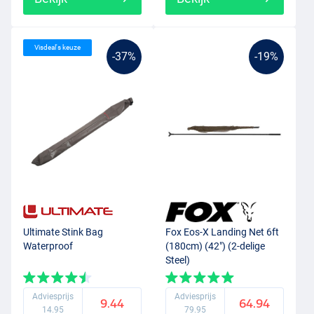
Visdeal's keuze
-37%
-19%
Ultimate Stink Bag
Fox Eos-X Landing Net 6ft
Waterproof
(180cm) (42") (2-delige
Steel)
Adviesprijs
Adviesprijs
9.44
64.94
14.95
79.95