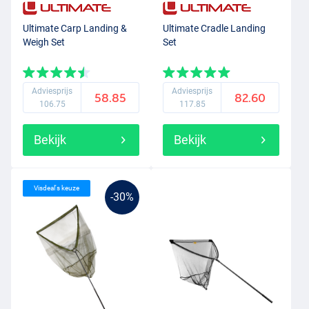
zeer zware vis is gevangen, mag het net nooit als een hengel, recht
omhoog, worden opgetild. Haal het schepnet altijd naar je toe. Dit
Ultimate Carp Landing &
Ultimate Cradle Landing
Weigh Set
Set
beschermt het handvat en bovendien kan de vis hierdoor niet
gemakkelijk uit het net springen.
Adviesprijs
Adviesprijs
58.85
82.60
106.75
117.85
Bekijk
Bekijk
Visdeal's keuze
-30%