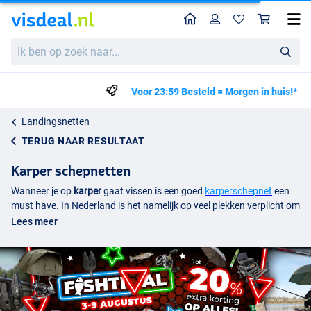
Home
Profiel
Win
Ik
ben
op
zoek
Voor 23:59 Besteld = Morgen in huis!*
naar...
Landingsnetten
TERUG NAAR RESULTAAT
Karper schepnetten
Wanneer je op
karper
gaat vissen is een goed
karperschepnet
een
must have. In Nederland is het namelijk op veel plekken verplicht om
bepaald
landingsgereedschap
en landingshulpmiddelen bij je te
Lees meer
hebben tijdens het vissen. Dit omvat onder meer een schepnet en
een onthaakmat, wat het landen van karpers erg praktisch maakt.
Met behulp van een
schepnet
kan de vis heel gemakkelijk uit het
water worden getild. Omdat karpers enorm zwaar kunnen zijn,
moet een schepnet stabiel en robuust zijn. Maar dat is slechts één
punt om in gedachten te houden bij het kopen van een schepnet.