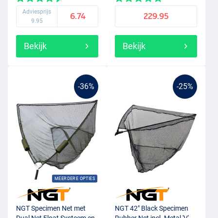
Adviesprijs
6.74
229.95
9.95
Bekijk
Bekijk
-36%
-25%
MEERDERE OPTIES
NGT Specimen Net met
NGT 42" Black Specimen