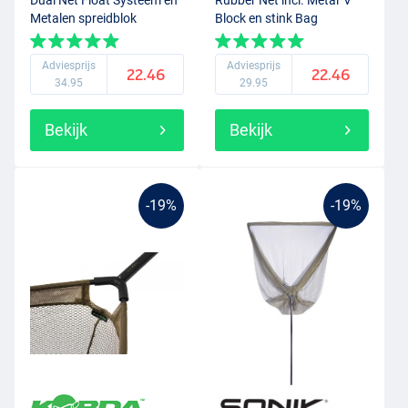
Dual Net Float Systeem en
Rubber Net incl. Metal 'V'
Metalen spreidblok
Block en stink Bag
Adviesprijs
Adviesprijs
22.46
22.46
34.95
29.95
Bekijk
Bekijk
-19%
-19%