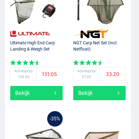
Ultimate High End Carp
NGT Carp Net Set (Incl.
Landing & Weigh Set
Netfloat)
Adviesprijs
Adviesprijs
131.05
33.20
199.80
57.85
Bekijk
Bekijk
-35%