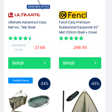
MEERDERE OPTIES
Ultimate Adventure Carp
Fencl Carp Premium
Net Inc. Tele Steel
Rubberized Karpernet 42"
Met 200cm Steel + Cover
Adviesprijs
27.86
298.95
39.95
Bekijk
Bekijk
Visdeal's keuze
-34%
-43%